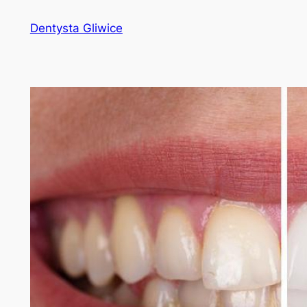
Przejdź
Dentysta Gliwice
do
treści