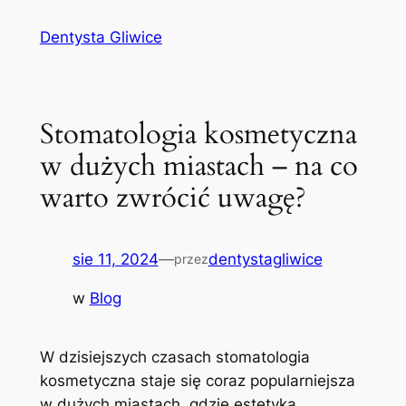
Przejdź
Dentysta Gliwice
do
treści
Stomatologia kosmetyczna
w dużych miastach – na co
warto zwrócić uwagę?
sie 11, 2024
—
dentystagliwice
przez
w
Blog
W dzisiejszych czasach stomatologia
kosmetyczna‍ staje ⁢się coraz popularniejsza
w dużych miastach, gdzie ‍estetyka