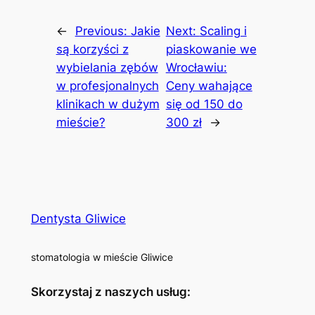
←
Previous:
Jakie
Next:
Scaling i
są korzyści z
piaskowanie we
wybielania zębów
Wrocławiu:
w profesjonalnych
Ceny wahające
klinikach w dużym
się od 150 do
mieście?
300 zł
→
Dentysta Gliwice
stomatologia w mieście Gliwice
Skorzystaj z naszych usług: