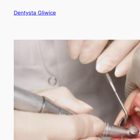
Przejdź
Dentysta Gliwice
do
treści