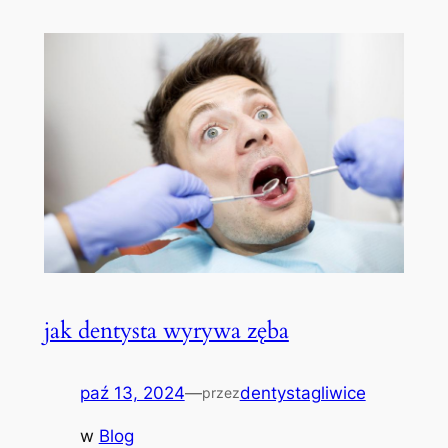
jak dentysta wyrywa zęba
paź 13, 2024
—
dentystagliwice
przez
w
Blog