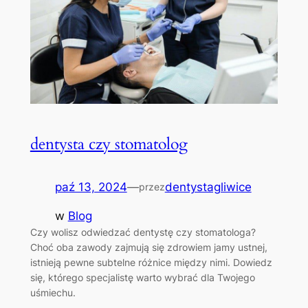
dentysta czy stomatolog
paź 13, 2024
—
dentystagliwice
przez
w
Blog
Czy wolisz odwiedzać dentystę czy stomatologa?
Choć oba zawody zajmują się zdrowiem jamy ustnej,
istnieją pewne subtelne różnice między nimi. Dowiedz
się, którego specjalistę warto wybrać dla Twojego
uśmiechu.