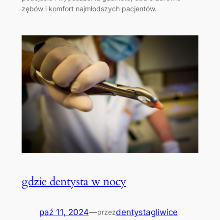
zębów i komfort najmłodszych pacjentów.
gdzie dentysta w nocy
paź 11, 2024
—
dentystagliwice
przez