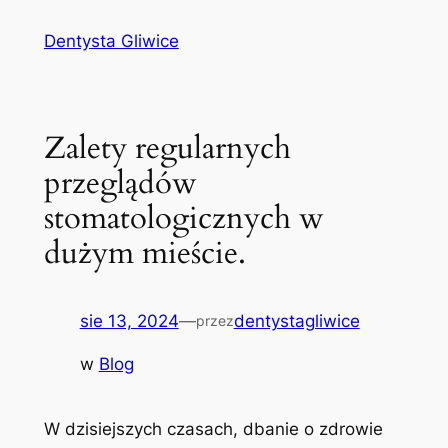
Przejdź
Dentysta Gliwice
do
treści
Zalety regularnych
przeglądów
stomatologicznych w
dużym mieście.
sie 13, 2024
—
dentystagliwice
przez
w
Blog
W ⁤dzisiejszych czasach, dbanie o⁣ zdrowie⁢