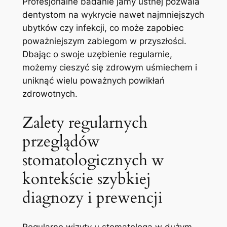
Profesjonalne badanie ‍jamy ustnej ⁣pozwala
dentystom na wykrycie nawet⁤ najmniejszych
ubytków czy ‌infekcji, co może⁢ zapobiec ​
poważniejszym zabiegom w ⁤przyszłości.
⁤Dbając o ⁢swoje‌ uzębienie regularnie,
‍możemy cieszyć się ⁤zdrowym uśmiechem⁢ i⁢
uniknąć ​wielu poważnych powikłań
zdrowotnych.
Zalety regularnych
przeglądów
stomatologicznych w
⁤kontekście szybkiej
diagnozy i ⁣prewencji
Regularne wizyty​ u stomatologa w dużym⁢