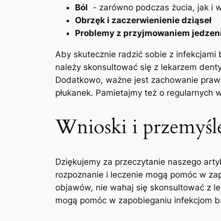
Ból
⁢ -​ zarówno‌ podczas żucia, jak i
Obrzęk ⁤i zaczerwienienie dziąseł
Problemy⁤ z przyjmowaniem jedzeni
Aby skutecznie radzić sobie ⁤z ⁣infekcjam
należy skonsultować się z⁣ lekarzem denty
Dodatkowo, ważne jest zachowanie ⁤prawi
płukanek. Pamietajmy też o regularnych wi
Wnioski i przemyśl
Dziękujemy za przeczytanie naszego ‍artyk
rozpoznanie i leczenie mogą pomóc ⁤w za
objawów, nie wahaj się skonsultować z leka
mogą pomóc⁣ w zapobieganiu infekcjom bak