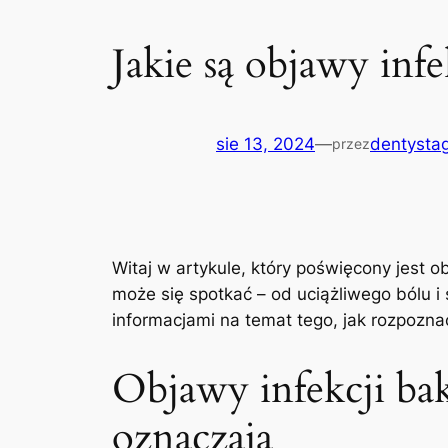
Jakie są objawy infe
sie 13, 2024
—
dentystag
przez
Witaj w artykule, który poświęcony​ jest ⁣ob
może ⁢się spotkać – ​od‌ uciążliwego ‍bólu
informacjami⁢ na ⁢temat ​tego, jak rozpoznać
Objawy infekcji bak
oznaczają