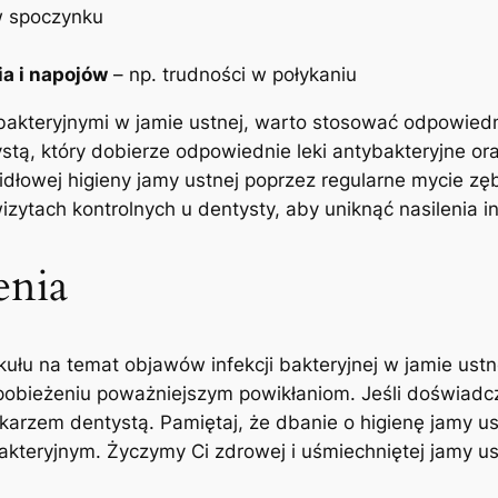
 w spoczynku
a i napojów
– np. ⁤trudności w⁣ połykaniu
i bakteryjnymi w jamie ustnej, warto stosować odpowiedni
stą, który dobierze odpowiednie leki antybakteryjne ora
dłowej higieny jamy ustnej poprzez⁢ regularne mycie zę
zytach kontrolnych u⁢ dentysty, aby uniknąć ⁢nasilenia i
enia
ułu na‌ temat objawów infekcji ‌bakteryjnej‌ w jamie us
pobieżeniu poważniejszym powikłaniom. Jeśli doświadcz
rzem​ dentystą. ‌Pamiętaj, że dbanie o higienę⁢ jamy⁢ us
teryjnym. Życzymy Ci zdrowej i⁤ uśmiechniętej jamy us