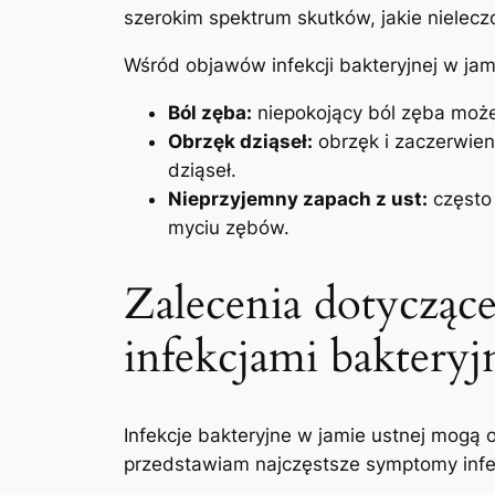
‍szerokim spektrum skutków, jakie nielec
Wśród objawów‌ infekcji ‌bakteryjnej w ja
Ból ​zęba:
niepokojący ból zęba może ⁤
Obrzęk dziąseł:
obrzęk​ i zaczerwie
dziąseł.
Nieprzyjemny zapach z ust:
często 
myciu zębów.
Zalecenia⁣ dotyczące 
infekcjami ‌bakteryj
Infekcje bakteryjne w jamie ‍ustnej mogą⁢
przedstawiam najczęstsze symptomy ‌infekc