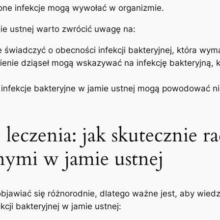
zone infekcje mogą wywołać w organizmie.
mie ustnej warto zwrócić uwagę na:
świadczyć​ o obecności infekcji‍ bakteryjnej, ⁣która wyma
nienie dziąseł mogą wskazywać na infekcję bakteryjną,
infekcje bakteryjne w jamie ustnej mogą powodować n
leczenia: jak skutecznie⁤ ra
nymi w​ jamie ustnej
 objawiać się różnorodnie, dlatego ważne jest, aby wied
ji bakteryjnej w ‌jamie ustnej: