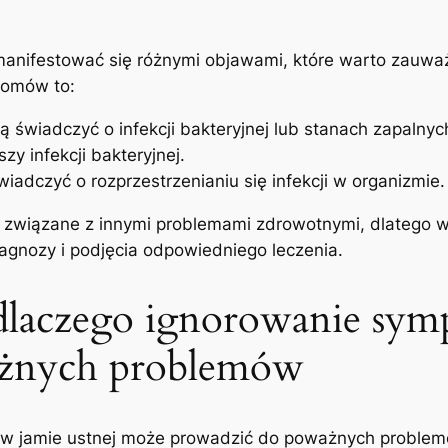
że manifestować się różnymi‌ objawami, ‍które ‌warto za
tomów to:
 świadczyć o ‍infekcji bakteryjnej lub stanach zapalnyc
szy infekcji bakteryjnej.
iadczyć o rozprzestrzenianiu się infekcji w ⁤organizmie.
związane z⁤ innymi ​problemami⁢ zdrowotnymi, dlatego⁣ 
diagnozy i podjęcia odpowiedniego leczenia.
‍ dlaczego ignorowanie s
ażnych problemów
j w jamie​ ustnej ‍może‍ prowadzić do poważnych​ probl