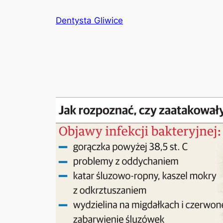
Przejdź
Dentysta Gliwice
do
treści