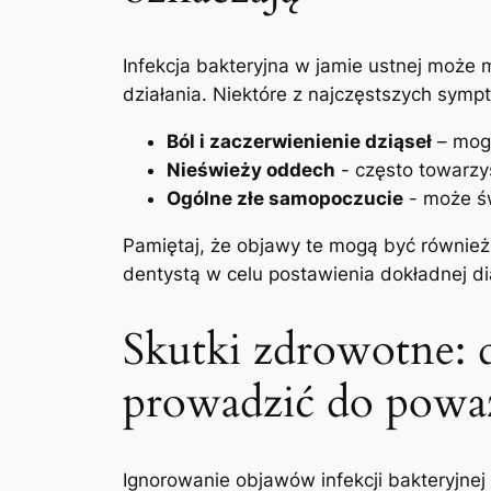
Infekcja ‌bakteryjna⁤ w jamie‍ ustnej ⁣mo
działania. Niektóre z najczęstszych symp
Ból i zaczerwienienie dziąseł
– mogą
Nieświeży oddech
‍- często​ towarzy
Ogólne złe samopoczucie
-‌ może św
Pamiętaj,‍ że objawy te mogą być również 
dentystą‌ w celu postawienia ‍dokładnej ‍
Skutki⁤ zdrowotne:
prowadzić‍ do pow
Ignorowanie ‍objawów infekcji bakteryjne