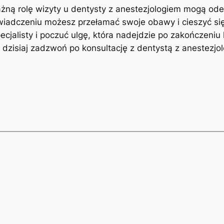
ważną ​rolę wizyty u dentysty⁢ z anestezjologiem mogą od
doświadczeniu możesz przełamać ‌swoje obawy i‍ cieszyć s
jalisty ⁢i poczuć ulgę,‌ która nadejdzie​ po​ zakończeniu
uż⁣ dzisiaj zadzwoń po ⁤konsultację z ‍dentystą z anestezjo