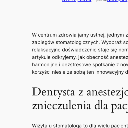
W centrum zdrowia⁤ jamy ⁤ustnej,‌ jednym⁣ 
zabiegów ​stomatologicznych. Wyobraź sob
relaksacyjne ⁣doświadczenie staje się norm
artykule odkryjemy, ⁤jak‍ obecność anes
harmonijne i bezstresowe spotkanie ​z now
⁢korzyści niesie ze⁢ sobą​ ten innowacyjny 
Dentysta ⁢z aneste
znieczulenia dla⁣ pac
Wizyta u stomatologa to dla wielu pacjent