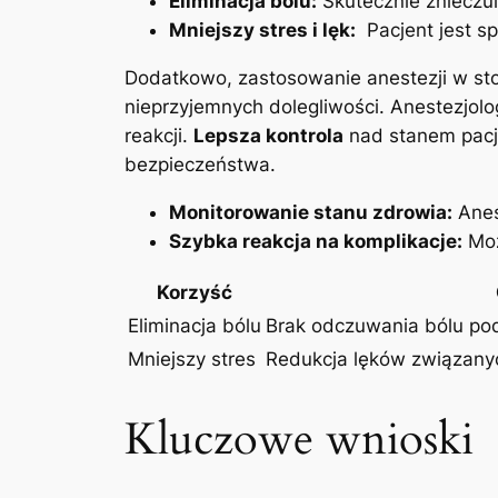
Eliminacja bólu:
Skutecznie znieczul
Mniejszy stres i‌ lęk:
​ Pacjent jest s
Dodatkowo, ⁣zastosowanie anestezji w sto
⁢nieprzyjemnych dolegliwości. ⁤Anestezjolo
reakcji.
Lepsza kontrola
nad ‍stanem pacj
bezpieczeństwa.
Monitorowanie stanu zdrowia:
Anes
Szybka⁣ reakcja‌ na‍ komplikacje:
⁤Mo
Korzyść
Eliminacja bólu
Brak odczuwania bólu po
Mniejszy stres
Redukcja lęków związanyc
Kluczowe wnioski