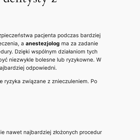
zpieczeństwa pacjenta ⁢podczas ‌bardziej
eczenia, a
anestezjolog
ma za ⁣zadanie
ry.⁤ Dzięki ⁢wspólnym ⁤działaniom tych⁣
yć niezwykle bolesne ⁤lub ryzykowne.⁢ W⁢
 najbardziej odpowiedni.
‌ryzyka związane⁢ z znieczuleniem. Po⁤
 nawet ‍najbardziej ‍złożonych procedur