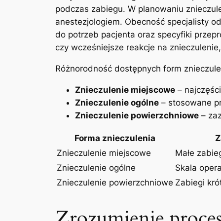
podczas zabiegu.‌ W⁤ planowaniu⁣ znieczule
anestezjologiem. Obecność specjalisty od‍
do potrzeb ‍pacjenta oraz specyfiki przep
czy⁤ wcześniejsze reakcje na znieczulenie,
Różnorodność dostępnych⁢ form znieczule
Znieczulenie miejscowe
– najczęści
Znieczulenie ⁤ogólne
– stosowane prz
Znieczulenie powierzchniowe
– zaz
Forma‍ znieczulenia
Z
Znieczulenie miejscowe
Małe zabieg
Znieczulenie ogólne
Skala opera
Znieczulenie powierzchniowe
Zabiegi kró
Zrozumienie procesu