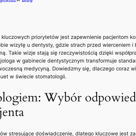
z ⁤kluczowych ⁣priorytetów jest zapewnienie pacjentom ko
ie wizytę u ⁢dentysty, ⁤gdzie strach przed wierceniem⁣ 
ą. Takie wizje ⁣stają się ⁢rzeczywistością dzięki współpr
tezjologa w gabinecie dentystycznym transformuje stan
oczesną⁢ medycyną. Dowiedzmy się,‌ dlaczego‌ coraz wię
‍duet w świecie stomatologii.
zjologiem: Wybór odpowied
jenta
ów‌ stresujące ⁣doświadczenie, ​dlatego kluczowe jest 