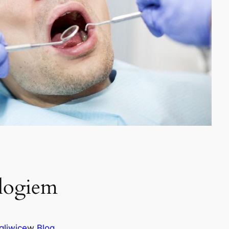
ologiem
gliwice
w
Blog