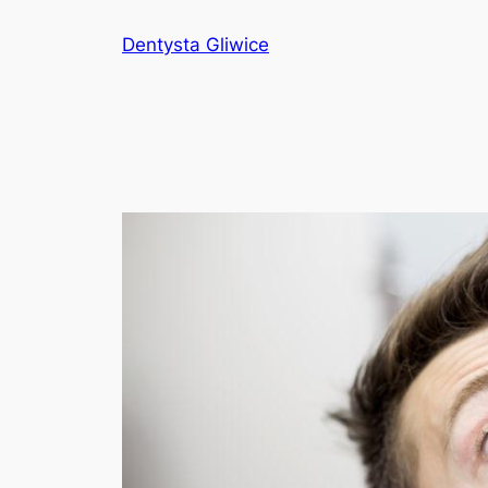
Przejdź
Dentysta Gliwice
do
treści