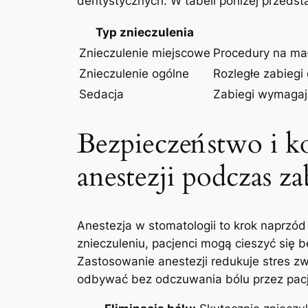
dentystycznych. W tabeli poniżej przedsta
Typ znieczulenia
Znieczulenie miejscowe
Procedury na‌ małą
Znieczulenie ogólne
Rozległe‌ zabiegi
Sedacja
Zabiegi wymagaj
Bezpieczeństwo ​i‌ k
anestezji‌ podczas 
Anestezja w ‌stomatologii ⁣to krok naprzó
znieczuleniu, ⁣pacjenci mogą⁣ cieszyć⁢ się
Zastosowanie‍ anestezji redukuje stres zwi
odbywać ​bez odczuwania ⁤bólu przez pacje