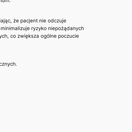
imum.
c, że ‌pacjent nie ‍odczuje
‍ minimalizuje ryzyko ⁣niepożądanych
h, co zwiększa​ ogólne ⁢poczucie‌
ycznych.