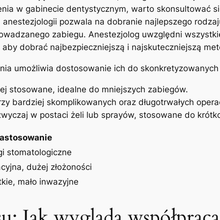
nia ⁤w ⁤gabinecie ⁤dentystycznym, warto skonsultować się 
 anestezjologii pozwala na dobranie najlepszego‍ rodzaj
rowadzanego zabiegu. Anestezjolog ⁤uwzględni wszystkie 
 aby‌ dobrać ⁣najbezpieczniejszą i ⁢najskuteczniejszą me
nia umożliwia ⁣dostosowanie ich⁤ do​ skonkretyzowanyc
ej stosowane, idealne do mniejszych ⁢zabiegów.
y bardziej skomplikowanych ‌oraz ‌długotrwałych opera
wyczaj w postaci żeli lub sprayów, stosowane do⁢ krótko
astosowanie
i‍ stomatologiczne
cyjna, dużej złożoności
tkie, mało inwazyjne
:⁤ Jak wygląda ⁤współpraca