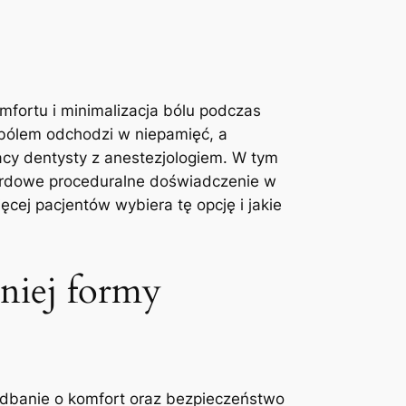
mfortu⁣ i minimalizacja bólu podczas
i bólem odchodzi w niepamięć, a
acy dentysty‌ z anestezjologiem. W ‍tym
dardowe proceduralne doświadczenie w
cej ⁤pacjentów wybiera tę opcję i jakie
niej formy
zadbanie⁣ o komfort oraz bezpieczeństwo