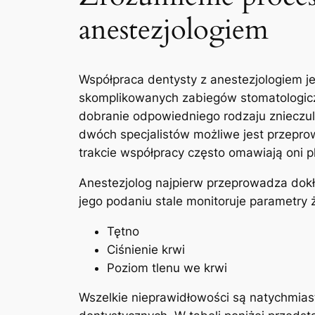
anestezjologiem
Współpraca dentysty​ z ⁢anestezjologiem j
⁣skomplikowanych zabiegów ⁣stomatologic
dobranie odpowiedniego rodzaju ‍znieczulen
dwóch specjalistów możliwe jest⁣ przepro
trakcie ⁤współpracy często omawiają oni pl
Anestezjolog najpierw przeprowadza dokła
jego podaniu stale ​monitoruje ⁢parametry ż
Tętno
Ciśnienie krwi
Poziom tlenu ‍we krwi
Wszelkie nieprawidłowości są natychmias