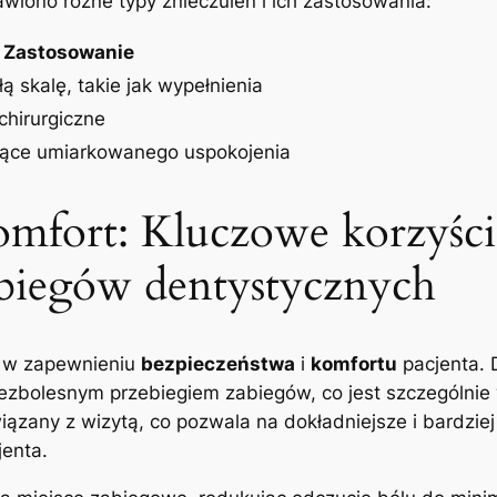
wiono ⁣różne typy znieczuleń i ich zastosowania:
Zastosowanie
‌ skalę, takie ⁢jak wypełnienia
 chirurgiczne
ące umiarkowanego ‍uspokojenia
omfort: Kluczowe korzyści 
zabiegów dentystycznych
d w zapewnieniu⁢
bezpieczeństwa
i
komfortu
pacjenta. 
 bezbolesnym przebiegiem ⁢zabiegów, co ⁣jest szczególnie​
ązany‌ z wizytą, co ⁢pozwala ⁢na dokładniejsze i bardziej
nta. ⁢