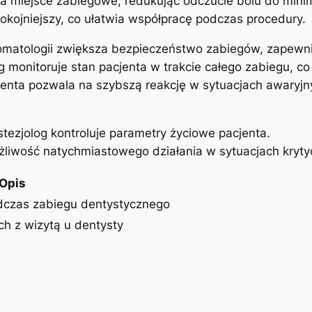
a miejsce ⁤zabiegowe, redukując odczucie bólu ⁣do min
pokojniejszy,⁣ co ułatwia ⁣współpracę podczas ​procedury.
matologii zwiększa bezpieczeństwo zabiegów, zapewniają
g ⁣monitoruje stan pacjenta w trakcie całego⁣ zabiegu, co
enta pozwala na ⁢szybszą reakcję w sytuacjach awaryjnyc
tezjolog ⁤kontroluje parametry życiowe pacjenta.
żliwość​ natychmiastowego⁢ działania w sytuacjach⁣ kryt
Opis
dczas zabiegu dentystycznego
h z wizytą⁤ u dentysty