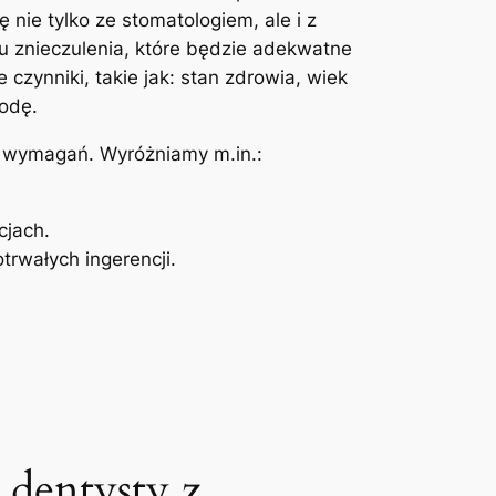
​nie tylko⁣ ze stomatologiem, ale i z
u znieczulenia,‌ które będzie adekwatne⁤
czynniki, takie jak: stan zdrowia, wiek
todę.
h wymagań. Wyróżniamy m.in.:
cjach.
trwałych ingerencji.
 dentysty z