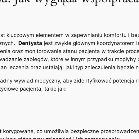
est⁢ kluczowym‌ elementem⁢ w zapewnianiu ⁤komfortu i be
znych. ‍
Dentysta
jest zwykle głównym ⁢koordynatorem l
ia oraz‌ monitorowanie stanu pacjenta w trakcie⁤ procedu
wadzanie ⁤zabiegów, które w innym przypadku mogłyby‌ b
an leczenia oraz ustalają,⁣ jaki typ znieczulenia ⁢będzie
dny‍ wywiad medyczny,‌ aby zidentyfikować potencjalne 
yciowe pacjenta, takie ‍jak:
t korygowane,‌ co umożliwia bezpieczne przeprowadzenie