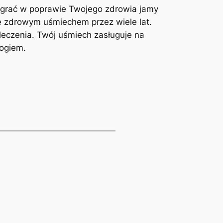
egrać​ w ⁤poprawie⁤ Twojego zdrowia jamy
ię zdrowym ⁣uśmiechem przez wiele lat.
 leczenia. Twój⁢ uśmiech zasługuje na ​
logiem.