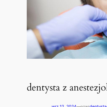
dentysta z anestezj
wrz 12, 2024
—
dentysta
przez