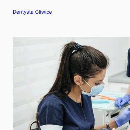
Przejdź
Dentysta Gliwice
do
treści