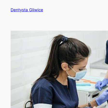
Przejdź
Dentysta Gliwice
do
treści