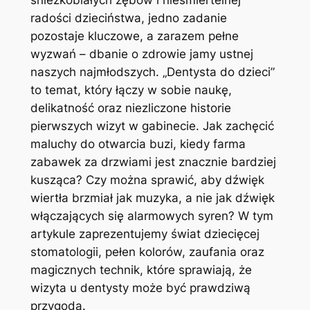
śnieżkobiałych zębów​ i nieśmiertelnej
radości dzieciństwa, ⁣jedno zadanie
pozostaje kluczowe,‍ a zarazem ⁤pełne
wyzwań – dbanie ​o zdrowie ⁤jamy‍ ustnej
⁣naszych najmłodszych. „Dentysta do‌ dzieci”⁣
to ⁣temat, który⁢ łączy w‌ sobie naukę,
delikatność oraz niezliczone historie
pierwszych wizyt w gabinecie. ​Jak zachęcić
maluchy do otwarcia buzi, kiedy​ farma
zabawek za​ drzwiami jest⁣ znacznie bardziej
kusząca? Czy można sprawić, aby dźwięk
⁤wiertła brzmiał jak ⁣muzyka, ‌a nie ⁢jak dźwięk
‍włączających się alarmowych syren? ‌W tym
artykule zaprezentujemy świat dziecięcej
stomatologii, pełen⁣ kolorów, zaufania oraz
magicznych⁤ technik, które‍ sprawiają, że
wizyta​ u dentysty ⁣może być prawdziwą
przygodą.