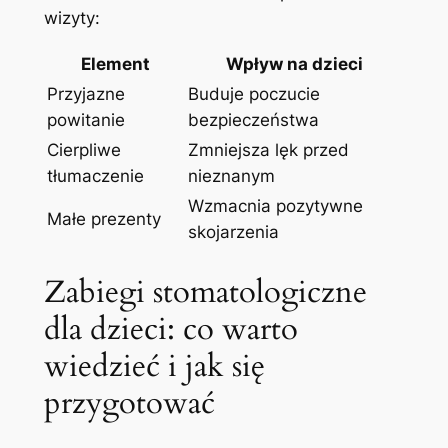
wizyty:
Element
Wpływ na‌ dzieci
Przyjazne
Buduje poczucie
powitanie
bezpieczeństwa
Cierpliwe‌
Zmniejsza lęk⁣ przed
tłumaczenie
nieznanym
Wzmacnia pozytywne
Małe prezenty
skojarzenia
Zabiegi stomatologiczne
dla dzieci: co warto
wiedzieć ⁤i jak się
przygotować