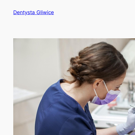
Przejdź
Dentysta Gliwice
do
treści