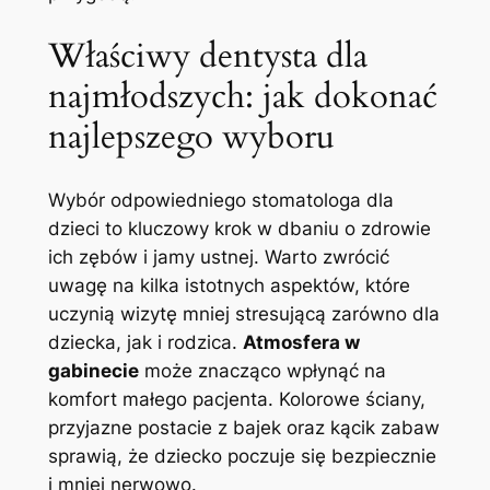
Właściwy dentysta⁤ dla
najmłodszych: jak dokonać‌
najlepszego ⁤wyboru
Wybór​ odpowiedniego stomatologa dla
dzieci to kluczowy krok⁣ w dbaniu o‍ zdrowie
ich zębów ‌i‌ jamy‍ ustnej. Warto ⁣zwrócić
uwagę na kilka⁢ istotnych aspektów,⁢ które⁤
uczynią wizytę mniej stresującą‌ zarówno dla
dziecka, ⁤jak i rodzica.
Atmosfera ‍w
gabinecie
może znacząco wpłynąć na
komfort małego ‍pacjenta. Kolorowe ściany,
przyjazne postacie z bajek oraz kącik zabaw
⁤sprawią, że ‌dziecko poczuje się bezpiecznie
i⁣ mniej nerwowo.