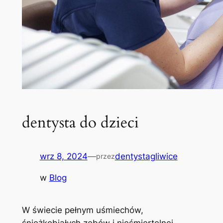
dentysta do dzieci
wrz 8, 2024
—
dentystagliwice
przez
w
Blog
W⁤ świecie​ pełnym uśmiechów,