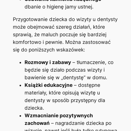
dbanie o ⁢higienę jamy ustnej.
Przygotowanie ⁤dziecka‍ do ‍wizyty u‌ dentysty
może ⁣obejmować​ szereg działań,‌ które ​
sprawią,⁢ że maluch poczuje się bardziej
komfortowo i pewnie. Można⁤ zastosować⁣
się do poniższych wskazówek:
Rozmowy⁣ i zabawy
– tłumaczenie,⁣ co
‌będzie​ się ‌działo podczas wizyty i
bawienie się w „dentystę” ‍w⁣ domu.
Książki edukacyjne
– dostępne
materiały, które opisują wizytę u
dentysty w‌ sposób przystępny ​dla
‍dziecka.
Wzmacnianie pozytywnych
zachowań
– nagradzanie dziecka ⁢po
⁢wizycie, nawet ‌jeśli ‌była⁣ tylko ⁢rutynowa