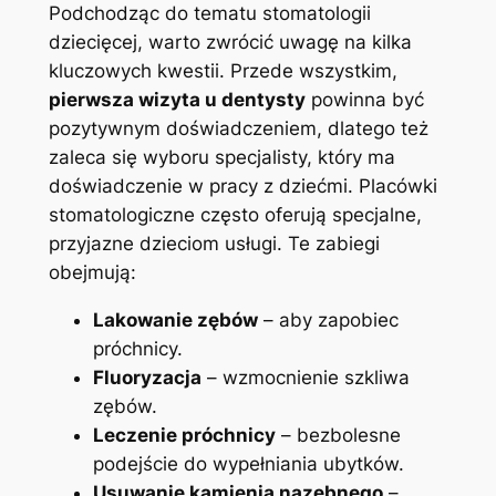
Podchodząc​ do tematu stomatologii
dziecięcej, warto ⁣zwrócić ‍uwagę ​na kilka
kluczowych kwestii. ⁣Przede wszystkim,
pierwsza ‌wizyta u dentysty
powinna być
pozytywnym doświadczeniem, dlatego też‍
zaleca się⁢ wyboru‍ specjalisty, który ma​
doświadczenie w pracy z dziećmi. Placówki
‍stomatologiczne często⁤ oferują specjalne,
przyjazne‌ dzieciom usługi.‌ Te zabiegi
obejmują:
Lakowanie zębów
– ⁣aby zapobiec
próchnicy.
Fluoryzacja
– wzmocnienie szkliwa
zębów.
Leczenie próchnicy
– bezbolesne
podejście do wypełniania ubytków.
Usuwanie‌ kamienia nazębnego
–