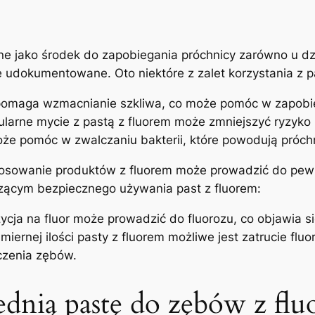
e jako środek do zapobiegania próchnicy zarówno u dzieci
⁢ udokumentowane.⁢ Oto niektóre z zalet korzystania z ‌pa
pomaga wzmacnianie szkliwa, co ‍może pomóc w zapobie
larne mycie z⁤ pastą z fluorem może ⁤zmniejszyć⁢ ryzy
oże pomóc w zwalczaniu bakterii, które ⁤powodują próch
tosowanie produktów z‌ fluorem‌ może prowadzić do⁣ pewn
zącym bezpiecznego‍ używania ⁣past z fluorem:
ja‍ na fluor może prowadzić do fluorozu, co objawia s
miernej ilości pasty z fluorem możliwe jest zatrucie fluo
czenia zębów.
dnią pastę do zębów z flu