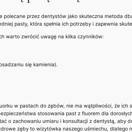
⁤ polecane przez dentystów jako skuteczna metoda dban
dniej pasty, która spełnia ich potrzeby i zapewnia‍ skut
ch warto zwrócić uwagę na ⁤kilka czynników:
sadzaniu⁢ się kamienia).
luorku w pastach do zębów, nie ma wątpliwości, że ich ⁣
bezpieczeństwa stosowania past ⁢z fluorem dla dorosłyc
iętać o zachowaniu umiaru i konsultacji z dentystą, aby 
drowe zęby to‍ wizytówka naszego uśmiechu, dlatego nie