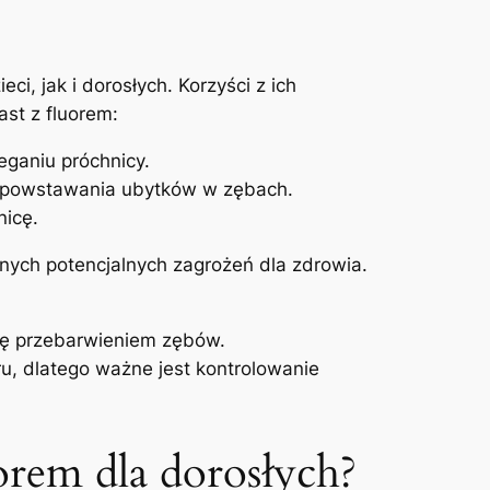
, jak⁤ i dorosłych. Korzyści z ich
st z ‍fluorem:
ganiu próchnicy.
ko powstawania ubytków w zębach.
nicę.
ych⁣ potencjalnych zagrożeń ‌dla zdrowia.
ię przebarwieniem ‍zębów.
ru, ⁣dlatego ważne jest kontrolowanie
orem dla dorosłych?