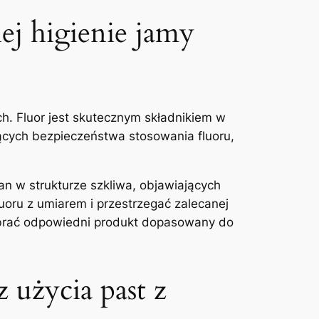
ej higienie jamy
h. Fluor jest skutecznym składnikiem ​w⁤
zących bezpieczeństwa ⁢stosowania fluoru,
an w strukturze szkliwa, objawiających⁣
ru⁣ z umiarem‌ i⁤ przestrzegać ⁣zalecanej
obrać odpowiedni produkt dopasowany ‌do
 użycia past ​z