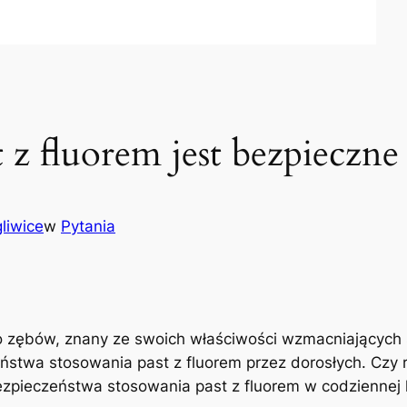
 z fluorem jest bezpieczne
liwice
w
Pytania
do zębów, znany ze swoich⁤ właściwości wzmacniających s
eństwa⁣ stosowania past z fluorem przez ⁤dorosłych. Czy
ezpieczeństwa stosowania ​past z fluorem w codziennej hi