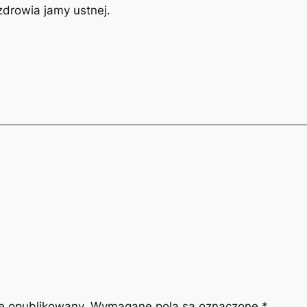
drowia‍ jamy ustnej.
ie opublikowany.
Wymagane pola są oznaczone
*