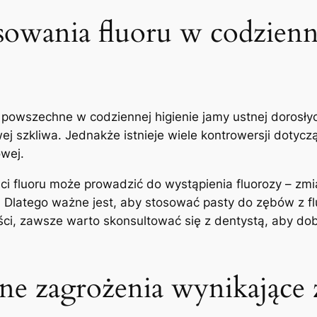
sowania fluoru ⁣w codzienn
 powszechne w codziennej higienie jamy ⁤ustnej dorosłyc
ej⁣ szkliwa. Jednakże istnieje wiele ‌kontrowersji dotyc
owej.
i fluoru⁤ może prowadzić⁤ do wystąpienia fluorozy – zmi
Dlatego ważne jest,‍ aby stosować pasty do zębów‌ z ‌fluo
ści, zawsze warto skonsultować się z ⁤dentystą, aby d
lne zagrożenia wynikające z