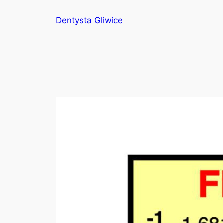
Przejdź
Dentysta Gliwice
do
treści