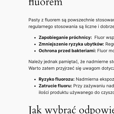
fluorem
Pasty z ‍fluorem są ⁢powszechnie ⁤stosowan
regularnego stosowania są liczne i⁣ dobrze
Zapobieganie próchnicy:
​ Fluor ws
Zmniejszenie ryzyka ubytków:
Regu
Ochrona przed bakteriami:
Fluor‌ m
Należy jednak pamiętać, ⁣że nadmierne​ s
Warto zatem ​przyjrzeć się ⁣uwagom dotyc
Ryzyko fluorozu:
Nadmierna ekspozyc
Zatrucie fluoru:
‌Przy ⁣zażywaniu nad
ilości produktu używanego do czysz
Jak wybrać‌ odpowie