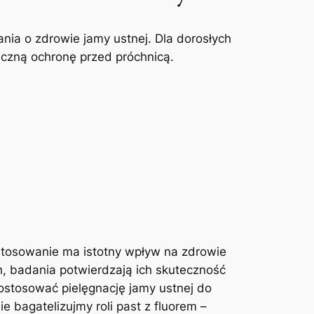
ia o zdrowie ⁤jamy ustnej. Dla dorosłych
eczną ochronę‌ przed próchnicą.
stosowanie ma istotny​ wpływ na zdrowie‍
h, badania potwierdzają ich skuteczność
dostosować pielęgnację jamy ‍ustnej do
 bagatelizujmy roli past z fluorem –