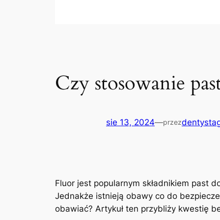
Czy stosowanie past
sie 13, 2024
—
dentystag
przez
Fluor jest popularnym składnikiem⁤ past 
Jednakże ⁢istnieją obawy co ⁢do⁣ bezpiecz
obawiać? Artykuł‍ ten przybliży ‍kwestię b