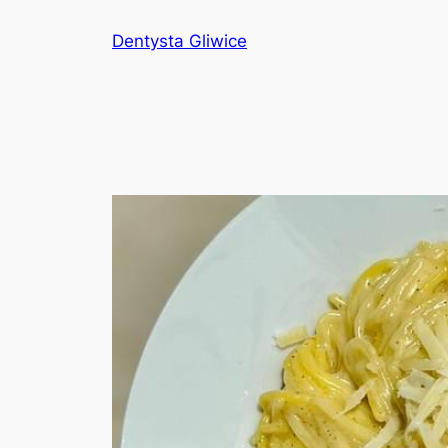
Przejdź
Dentysta Gliwice
do
treści