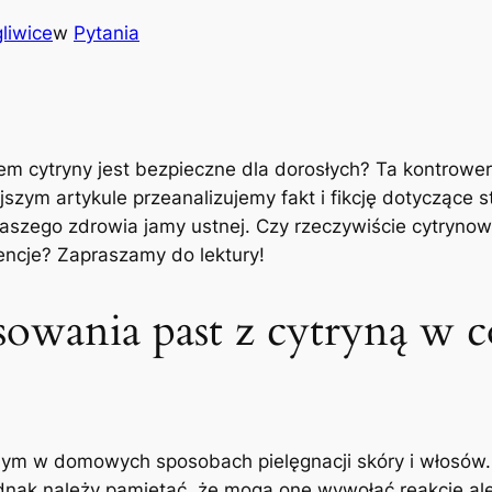
liwice
w
Pytania
 cytryny jest bezpieczne dla dorosłych? Ta kontrowers
szym artykule przeanalizujemy fakt i fikcję dotyczące 
naszego zdrowia jamy ustnej. Czy rzeczywiście cytrynow
cje? Zapraszamy do lektury!
sowania past z cytryną w c
nym w domowych sposobach pielęgnacji skóry i włosów.
ednak należy pamiętać, że mogą one wywołać reakcje ale