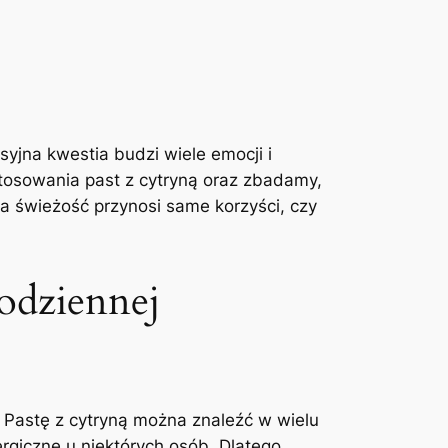
yjna kwestia budzi wiele emocji i
stosowania past z cytryną oraz zbadamy,
a świeżość przynosi same korzyści, czy
odziennej
 Pastę z cytryną można znaleźć w wielu
rgiczne u niektórych osób. Dlatego