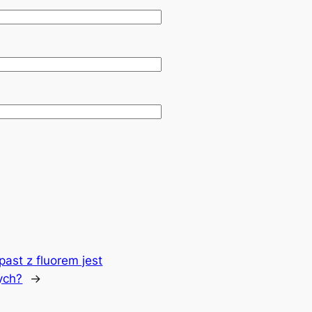
ast z fluorem jest
ych?
→