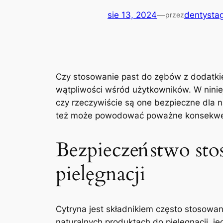
sie 13, 2024
—
dentystag
przez
Czy stosowanie past do zębów z dodatkiem
wątpliwości wśród użytkowników. W niniej
czy rzeczywiście są one bezpieczne dla 
też może powodować poważne konsekwen
Bezpieczeństwo sto
pielęgnacji
Cytryna jest składnikiem często stosowa
naturalnych produktach do pielęgnacji, j