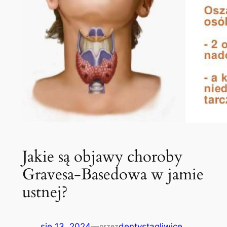
Jakie są objawy choroby
Gravesa-Basedowa w jamie
ustnej?
sie 13, 2024
—
dentystagliwice
przez