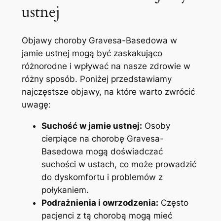
ustnej
Objawy⁢ choroby ⁣Gravesa-Basedowa w⁣
jamie ustnej mogą być ⁤zaskakująco‍
różnorodne ⁣i‌ wpływać‌ na nasze zdrowie w
różny sposób. ⁣Poniżej przedstawiamy
najczęstsze objawy, na które warto zwrócić
uwagę:
Suchość ⁤w jamie ustnej:
Osoby
⁤cierpiące⁢ na chorobę Gravesa-
Basedowa mogą doświadczać
suchości ⁤w⁤ ustach,⁤ co może⁣ prowadzić
do dyskomfortu⁣ i problemów⁣ z​
połykaniem.
Podrażnienia i owrzodzenia:
Często
pacjenci z tą chorobą mogą mieć