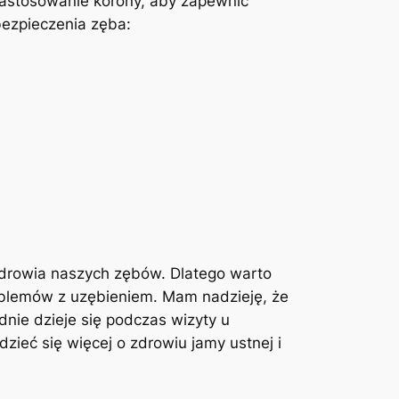
astosowanie korony, aby zapewnić
ezpieczenia⁤ zęba:
zdrowia naszych zębów. Dlatego warto
roblemów z uzębieniem. Mam nadzieję, że
dnie dzieje się podczas wizyty ⁣u
ć się więcej ‍o⁣ zdrowiu⁣ jamy ustnej i​