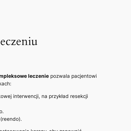
eczeniu‍
mpleksowe leczenie
pozwala pacjentowi
kach:
ej interwencji, na przykład resekcji
o.
 (reendo).