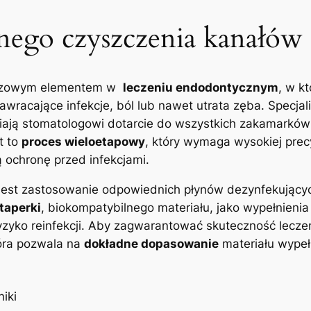
nego czyszczenia kanałów
czowym ​elementem w ‌
leczeniu endodontycznym
,⁢ w 
wracające infekcje, ból‌ lub nawet⁢ utrata ⁢zęba. Specjal
iwiają⁣ stomatologowi dotarcie do wszystkich zakamarków
t to​
proces wieloetapowy
, który wymaga ​wysokiej prec
ą ochronę przed infekcjami.
jest zastosowanie odpowiednich‌ płynów dezynfekującyc
taperki
,⁤ biokompatybilnego materiału, jako wypełnien
c ryzyko reinfekcji. Aby zagwarantować skuteczność lec
która pozwala na
dokładne ​dopasowanie
materiału wypeł
iki