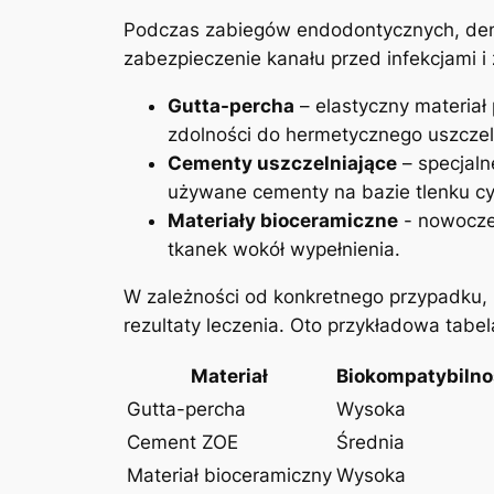
Podczas zabiegów endodontycznych, dent
zabezpieczenie kanału przed ‍infekcjami 
Gutta-percha
– elastyczny materiał ‍
zdolności do hermetycznego⁤ uszczel
Cementy uszczelniające
– specjaln
używane cementy na bazie tlenku c
Materiały bioceramiczne
-⁤ nowocze
tkanek wokół wypełnienia.
W zależności od konkretnego przypadku, m
rezultaty leczenia. Oto przykładowa tabel
Materiał
Biokompatybilno
Gutta-percha
Wysoka
Cement ZOE
Średnia
Materiał bioceramiczny
Wysoka