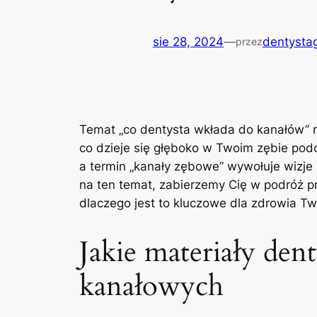
sie 28, 2024
—
dentystag
przez
Temat „co dentysta wkłada ​do⁢ kanałów” ‌m
co dzieje się głęboko w ‌Twoim zębie podc
a termin „kanały zębowe” wywołuje wizje s
na ten temat, zabierzemy Cię w podróż pr
dlaczego jest‌ to kluczowe dla zdrowia T
Jakie materiały den
kanałowych