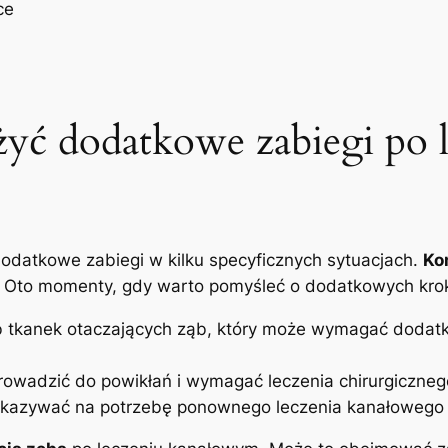
ce
ć⁤ dodatkowe zabiegi po l
datkowe zabiegi w kilku⁤ specyficznych sytuacjach.
Ko
. Oto ‌momenty, gdy warto pomyśleć o ​dodatkowych kro
 tkanek otaczających ząb, który może wymagać dodatkow
owadzić ‌do powikłań i wymagać leczenia​ chirurgiczneg
 wskazywać ⁢na ‍potrzebę ponownego ⁤leczenia kanałowego