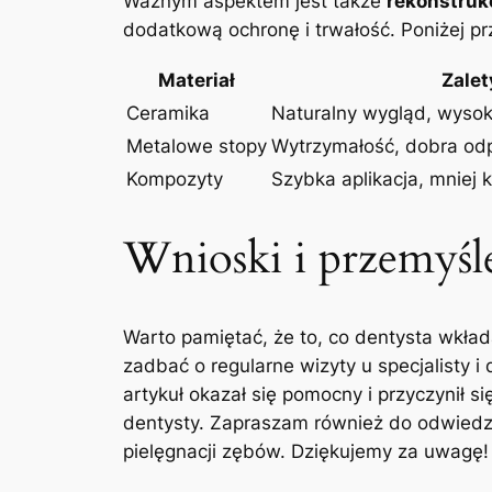
Ważnym aspektem jest⁣ także
rekonstruk
dodatkową ochronę i⁢ trwałość. Poniżej p
Materiał
Zalet
Ceramika
Naturalny‍ wygląd, wysok
Metalowe stopy
Wytrzymałość, dobra odp
Kompozyty
Szybka aplikacja,‌ mniej
Wnioski i przemyśl
Warto⁢ pamiętać, że to, co dentysta wkł
zadbać o regularne wizyty u specjalisty 
artykuł okazał⁤ się pomocny i przyczynił s
dentysty. ⁢Zapraszam również do odwiedzeni
pielęgnacji zębów. Dziękujemy za uwagę!