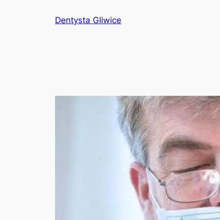
Przejdź
Dentysta Gliwice
do
treści