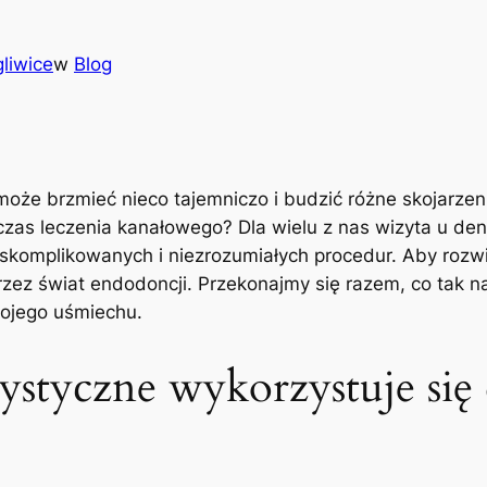
liwice
w
Blog
oże ⁣brzmieć nieco⁢ tajemniczo⁤ i budzić różne⁢ skojarze
zas leczenia⁣ kanałowego?‌ Dla wielu z nas wizyta u den
komplikowanych i niezrozumiałych ‍procedur. ‌Aby rozwia
zez świat endodoncji. Przekonajmy się razem, co tak n
wojego uśmiechu.
tystyczne wykorzystuje si