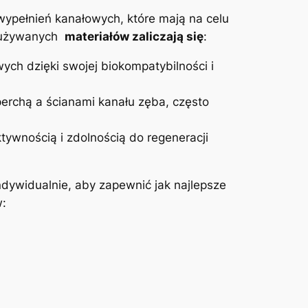
ypełnień kanałowych, które mają na celu
 używanych ⁤
materiałów zaliczają się
:
ch‍ dzięki swojej biokompatybilności⁤ i​
erchą a ścianami kanału‌ zęba, często
tywnością i zdolnością do regeneracji
dywidualnie, aby zapewnić jak ​najlepsze
w: