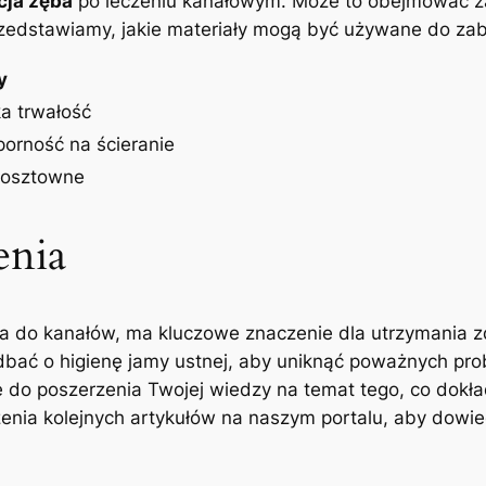
cja zęba
po leczeniu kanałowym. Może to obejmować ‍z
rzedstawiamy, jakie ‌materiały ‍mogą być używane do zab
y
a⁤ trwałość
orność⁣ na ścieranie
 kosztowne
enia
ada do kanałów, ma kluczowe znaczenie dla utrzymania 
i dbać o higienę jamy ustnej,​ aby uniknąć poważnych p
ię do poszerzenia‍ Twojej ⁣wiedzy na temat tego, ​co dokła
a kolejnych artykułów na ⁢naszym portalu, aby⁢ dowiedzie