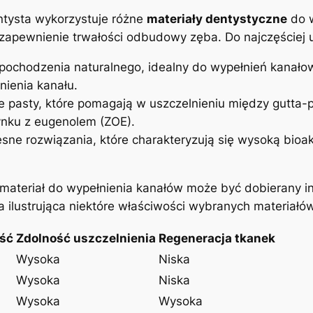
ysta⁣ wykorzystuje⁤ różne
materiały dentystyczne
do w
i zapewnienie trwałości odbudowy zęba. Do najczęściej
pochodzenia​ naturalnego, idealny do ‌wypełnień‌ kanałowy
nienia kanału.
e pasty, które pomagają w uszczelnieniu między gutta-p
ynku z eugenolem (ZOE).
sne rozwiązania, które charakteryzują ⁢się wysoką bioak
ateriał‌ do wypełnienia kanałów może być dobierany in
a ilustrująca niektóre właściwości wybranych materiałó
ść
Zdolność uszczelnienia
Regeneracja tkanek
Wysoka
Niska
Wysoka
Niska
Wysoka
Wysoka