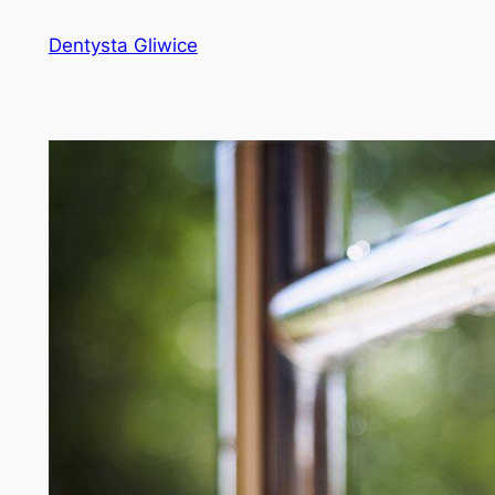
Przejdź
Dentysta Gliwice
do
treści