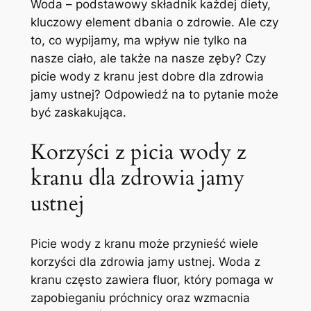
Woda ​– ​podstawowy składnik każdej diety,
kluczowy ‌element⁣ dbania o zdrowie. ⁤Ale czy
to, ⁤co wypijamy,‌ ma ‌wpływ nie tylko⁤ na
nasze⁢ ciało, ale​ także ⁤na‍ nasze zęby? Czy
⁣picie wody ‌z kranu jest dobre ​dla zdrowia
jamy‌ ustnej? Odpowiedź ‍na ⁣to pytanie może
być zaskakująca.
Korzyści ⁣z picia wody ⁣z
kranu dla zdrowia jamy
⁢ustnej
Picie ⁣wody z kranu może przynieść wiele
korzyści dla zdrowia ​jamy⁢ ustnej. Woda z
kranu ‍często ‍zawiera fluor, który pomaga w
zapobieganiu⁢ próchnicy oraz wzmacnia