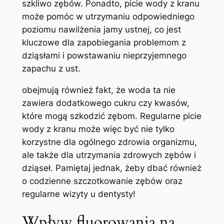
szkliwo zębów. Ponadto, picie wody z kranu⁢
może pomóc w⁤ utrzymaniu odpowiedniego
poziomu ⁢nawilżenia jamy ustnej, co ⁤jest⁣
kluczowe⁤ dla⁤ zapobiegania problemom z
dziąsłami ⁢i powstawaniu⁤ nieprzyjemnego
zapachu z ust.
obejmują również ​fakt, że ⁣woda ⁤ta nie‍
zawiera dodatkowego ⁢cukru ‌czy kwasów,
które⁢ mogą ⁤szkodzić zębom. Regularne picie
wody z kranu może więc ‌być nie ‌tylko‍
korzystne dla ogólnego zdrowia organizmu,
ale⁣ także dla utrzymania ⁢zdrowych zębów i
dziąseł. ⁤Pamiętaj​ jednak, ‍żeby ⁤dbać również
o codzienne szczotkowanie zębów ⁢oraz
regularne wizyty u dentysty!
Wpływ fluorowania na