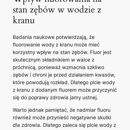
stan zębów w ​wodzie z
kranu
Badania ⁤naukowe potwierdzają,⁣ że
⁤fluorowanie wody z kranu może⁤ mieć​
korzystny ​wpływ na stan zębów. Fluor jest⁣
skutecznym⁤ składnikiem w walce z
próchnicą, ponieważ⁤ wzmacnia szkliwo
⁢zębów i ⁤chroni je przed ⁣działaniem⁤ kwasów,
które powodują rozkład. Dlatego picie wody
⁤z‍ kranu⁢ z dodanym‌ fluorem może przyczynić
się do poprawy zdrowia jamy ‍ustnej.
Warto jednak pamiętać, że ⁤nadmiar⁢ fluoru
również może ‍przynieść ‌negatywne skutki
dla ⁤zdrowia. Dlatego zaleca się ⁢picie​ wody z