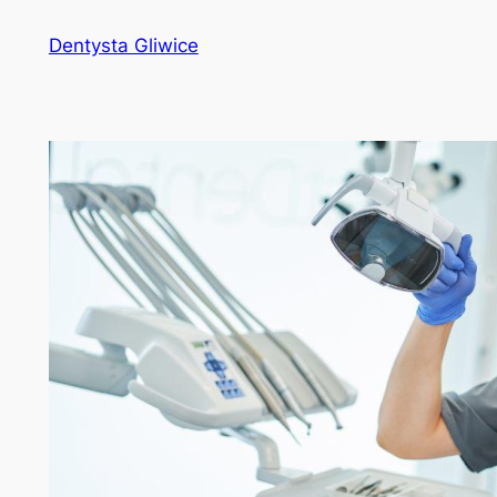
Przejdź
Dentysta Gliwice
do
treści