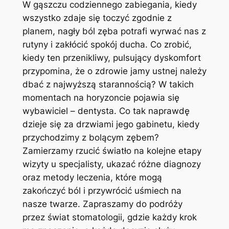
W ⁣gąszczu codziennego zabiegania, kiedy
wszystko zdaje się toczyć zgodnie ⁣z⁢
planem,‍ nagły ból zęba potrafi wyrwać ‌nas z
rutyny i zakłócić spokój ducha. Co zrobić,
kiedy ten⁤ przenikliwy, pulsujący ⁤dyskomfort
przypomina, że o zdrowie jamy ustnej należy
dbać z najwyższą starannością? ⁣W takich ​
momentach na horyzoncie pojawia się ​
wybawiciel – dentysta. Co tak naprawdę
dzieje⁢ się za drzwiami⁣ jego gabinetu, kiedy
przychodzimy z bolącym zębem?
Zamierzamy rzucić światło‍ na kolejne etapy
wizyty u ‌specjalisty, ukazać różne diagnozy
oraz metody ‌leczenia, które mogą
zakończyć ból i przywrócić uśmiech na
nasze‍ twarze. Zapraszamy do podróży
przez ⁤świat stomatologii, gdzie każdy krok