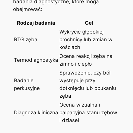
‍badania diagnostyczne, które mogą
obejmować:
Rodzaj badania
Cel
Wykrycie głębokiej
RTG zęba
próchnicy ‍lub ​zmian ⁢w
kościach
Ocena⁢ reakcji zęba na
Termodiagnostyka
zimno i ciepło
Sprawdzenie, czy ból
Badanie
występuje przy
perkusyjne
dotknięciu lub opukaniu
zęba
Ocena wizualna i
Diagnoza kliniczna
palpacyjna stanu zębów‌
i dziąseł