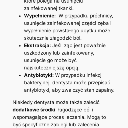
które ​polega⁢ na usunięciu
zainfekowanej tkanki.
Wypełnienie:
⁢ W⁤ przypadku próchnicy,
usunięcie zainfekowanej części zęba i
wypełnienie ​powstałego ubytku może
skutecznie ‍złagodzić ból.
Ekstrakcja:
Jeśli⁤ ząb ‌jest ‍poważnie ​
uszkodzony lub⁣ zainfekowany,‌
usunięcie go może być⁣
najskuteczniejszą opcją.
Antybiotyki:
W przypadku infekcji
bakteryjnej,⁤ dentysta może przepisać
antybiotyki,⁣ aby ‍zwalczyć stan zapalny.
Niekiedy dentysta może także zalecić⁤
dodatkowe środki
⁣ łagodzące ból i
wspomagające proces leczenia. ⁣Mogą to
być ⁤specyficzne zabiegi lub zalecenia