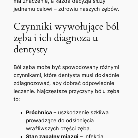
ma znaczenie, a każda⁣ decyzja służy
jednemu celowi ⁤– zdrowiu naszych‌ zębów.
Czynniki wywołujące ból
⁣zęba i ich​ diagnoza u
dentysty
Ból zęba​ może być spowodowany różnymi⁤
czynnikami, ⁢które dentysta musi dokładnie
⁤zdiagnozować, aby dobrać ⁤odpowiednie
leczenie. ‌Najczęstsze przyczyny bólu⁣ zęba
to:
Próchnica
– uszkodzenie szkliwa
prowadzące do odsłonięcia
wrażliwszych ⁣części ⁤zęba.
Stan ‍zapalny⁤ miazgi
– infekcja