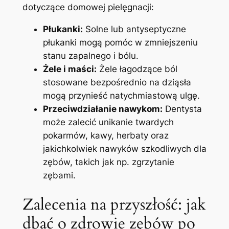
dotyczące domowej pielęgnacji:
Płukanki:
Solne lub antyseptyczne
płukanki mogą pomóc w ⁤zmniejszeniu
stanu zapalnego i bólu.
Żele‍ i maści:
Żele łagodzące ból
stosowane bezpośrednio na dziąsła
mogą przynieść natychmiastową ulgę.
Przeciwdziałanie ⁤nawykom:
Dentysta
może zalecić unikanie twardych⁢
pokarmów,⁣ kawy, herbaty oraz
jakichkolwiek nawyków szkodliwych dla⁤
zębów, takich ‍jak np. zgrzytanie
zębami.
Zalecenia na przyszłość: jak
dbać ‍o zdrowie zębów po