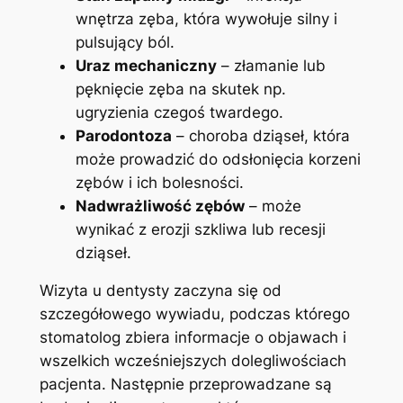
wnętrza⁢ zęba, która⁢ wywołuje ⁣silny i
pulsujący ból.
Uraz mechaniczny
– złamanie lub‌
pęknięcie zęba⁣ na skutek np.
‍ugryzienia ‍czegoś twardego.
Parodontoza
– choroba ⁣dziąseł, która
⁤może prowadzić do odsłonięcia korzeni
zębów i ich bolesności.
Nadwrażliwość zębów
– może
wynikać z erozji szkliwa lub⁣ recesji
dziąseł.
Wizyta u dentysty ‍zaczyna‌ się od
szczegółowego⁣ wywiadu, podczas którego
stomatolog‌ zbiera informacje ‍o objawach i
wszelkich wcześniejszych dolegliwościach
pacjenta. Następnie przeprowadzane są