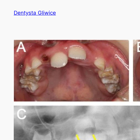
Przejdź
Dentysta Gliwice
do
treści