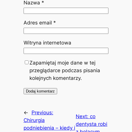
Nazwa
*
Adres email
*
Witryna internetowa
Zapamiętaj moje dane w tej
przeglądarce podczas pisania
kolejnych komentarzy.
←
Previous:
Next:
co
Chirurgia
dentysta robi
podniebienia – kiedy i
z bolącym