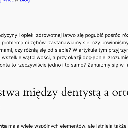
cyny i opieki zdrowotnej łatwo się pogubić pośród różn
problemami zębów, zastanawiamy się, czy powinniśmy 
mami, czy różnią się od siebie? W artykule tym przyjrzym
szelkie wątpliwości, a przy okazji dogłębniej zrozumieć
donta to rzeczywiście jedno i to samo? Zanurzmy się w f
stwa między dentystą a or
e
nta
mają wiele wspólnych elementów, ale istnieją także 