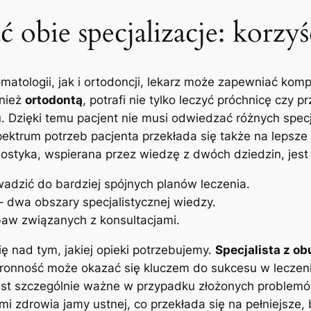
 obie specjalizacje: korzyś
matologii, jak i ortodoncji, lekarz może zapewniać kom
wnież
ortodontą
, potrafi nie tylko leczyć próchnicę czy
 Dzięki temu pacjent nie musi odwiedzać różnych specj
spektrum potrzeb pacjenta przekłada się także na leps
ostyka, wspierana przez wiedzę z dwóch dziedzin, jes
dzić do bardziej spójnych planów leczenia.
 dwa obszary specjalistycznej wiedzy.
baw związanych z konsultacjami.
ę nad tym, jakiej opieki potrzebujemy.
Specjalista z ob
tronność może okazać się kluczem do sukcesu w leczen
jest szczególnie ważne w przypadku złożonych problemów
 zdrowia jamy ustnej, co przekłada się na pełniejsze, 