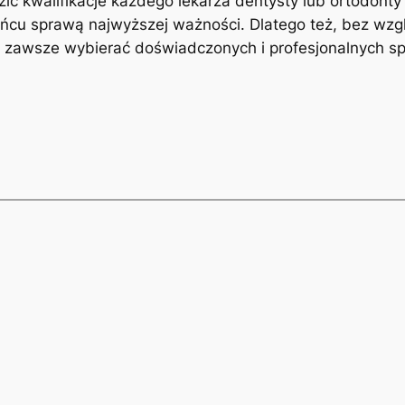
ić kwalifikacje każdego lekarza dentysty lub ortodont
ńcu sprawą najwyższej ważności. Dlatego też, bez wzgl
y zawsze wybierać doświadczonych i profesjonalnych sp