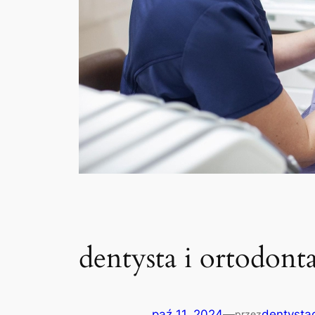
dentysta i ortodont
paź 11, 2024
—
dentystag
przez