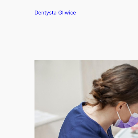
Przejdź
Dentysta Gliwice
do
treści