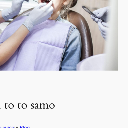
a to to samo
liwice
w
Blog