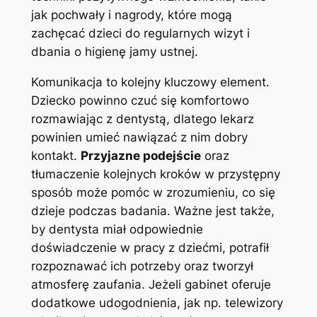
jak pochwały i nagrody, które mogą
‌zachęcać‍ dzieci do regularnych wizyt i
dbania o higienę jamy​ ustnej.
Komunikacja to​ kolejny⁣ kluczowy element.⁤
Dziecko ⁤powinno ⁢czuć się komfortowo
rozmawiając z ‌dentystą, dlatego lekarz⁣
powinien umieć ⁤nawiązać ‌z ⁣nim⁣ dobry
kontakt.‍
Przyjazne podejście
oraz
tłumaczenie kolejnych ⁢kroków ‍w przystępny
⁢sposób może⁤ pomóc w zrozumieniu, co ⁤się
dzieje podczas badania. Ważne jest ‍także,
by dentysta‍ miał‍ odpowiednie⁤
doświadczenie w⁤ pracy​ z dziećmi, potrafił
rozpoznawać⁤ ich ‌potrzeby⁣ oraz tworzył ​
atmosferę zaufania. Jeżeli gabinet oferuje
dodatkowe ⁣udogodnienia, jak np. telewizory