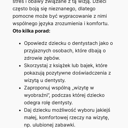
stres⁤ i obawy związane‌ z‌ tą wizją. Dzieci
często boją się nieznanego,‍ dlatego
pomocne ​może być wypracowanie ‍z ​nimi
wspólnego⁤ języka ‍zrozumienia i ⁤komfortu.
Oto kilka porad:
Opowiedz dziecku o‍ dentystach jako o
przyjaznych ‍osobach, które ⁢dbają o
zdrowie zębów.
Skorzystaj z ​książek lub ⁣bajek, ⁣które
pokazują ​pozytywne doświadczenia z
wizytą u dentysty.
Zaproponuj wspólną⁤ „wizytę w
wyobraźni”, podczas⁣ której dziecko
odegra rolę dentysty.
Daj⁣ dziecku możliwość ​wyboru⁢ jakiejś
małej, komfortowej rzeczy na wizytę,
np.⁤ ulubionej zabawki.