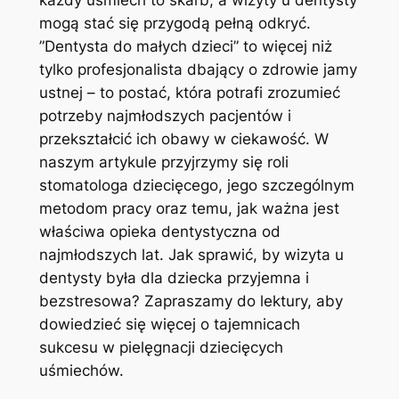
każdy uśmiech to ⁤skarb, a⁢ wizyty u dentysty
mogą​ stać się przygodą pełną odkryć.
‍”Dentysta ‌do​ małych dzieci” to więcej ⁣niż
tylko ‍profesjonalista dbający o zdrowie jamy
ustnej – to postać,‍ która potrafi zrozumieć
potrzeby ⁣najmłodszych pacjentów​ i
przekształcić ich obawy w ciekawość. ‌W​
naszym artykule przyjrzymy się roli
⁤stomatologa dziecięcego, ‌jego szczególnym
metodom ‌pracy oraz temu, jak ważna⁢ jest
właściwa‌ opieka ​dentystyczna od
najmłodszych lat. Jak sprawić, by wizyta u
dentysty była ‌dla⁤ dziecka przyjemna i
bezstresowa? Zapraszamy⁤ do lektury, aby
dowiedzieć się więcej​ o tajemnicach
sukcesu⁢ w pielęgnacji ⁤dziecięcych
uśmiechów.