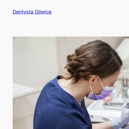
Przejdź
Dentysta Gliwice
do
treści