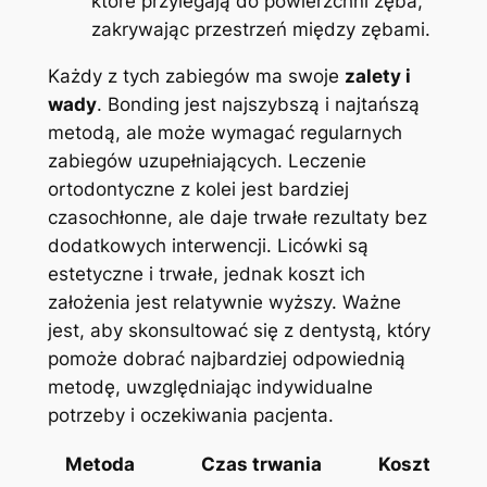
które przylegają‍ do powierzchni zęba,⁤
zakrywając przestrzeń między zębami.
Każdy z tych zabiegów ma swoje⁣
zalety⁣ i
wady
. Bonding jest najszybszą⁣ i najtańszą
metodą, ⁤ale może wymagać regularnych
zabiegów‍ uzupełniających. Leczenie​
ortodontyczne​ z kolei ⁤jest bardziej
czasochłonne, ale daje trwałe rezultaty bez
‌dodatkowych⁣ interwencji. ‍Licówki⁤ są
estetyczne i trwałe, ‌jednak ⁢koszt ich
założenia jest relatywnie⁤ wyższy.‍ Ważne
jest, aby skonsultować się z dentystą, który
pomoże dobrać​ najbardziej odpowiednią
metodę, ⁢uwzględniając indywidualne
potrzeby i ‍oczekiwania pacjenta.
Metoda
Czas trwania
Koszt