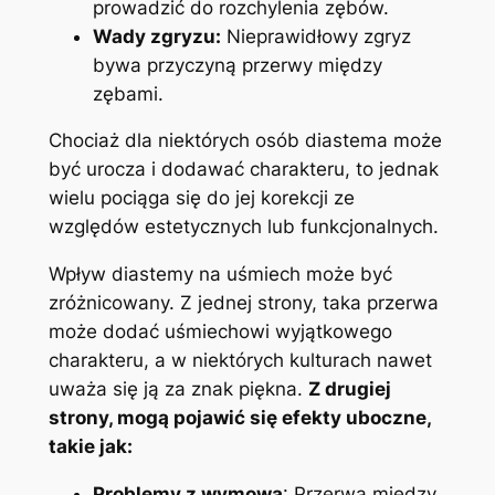
prowadzić do rozchylenia zębów.
Wady zgryzu:
Nieprawidłowy ⁣zgryz
bywa przyczyną‌ przerwy między
zębami.
Chociaż dla niektórych osób diastema ⁢może
być urocza ‍i dodawać charakteru, to ‌jednak
wielu pociąga się do ⁣jej korekcji ze
względów estetycznych ⁣lub funkcjonalnych.
Wpływ⁣ diastemy na⁣ uśmiech może być
‍zróżnicowany. Z‌ jednej strony, taka ⁢przerwa
może⁤ dodać uśmiechowi wyjątkowego​
charakteru, a w ⁣niektórych kulturach nawet⁤
uważa ⁤się ją za znak piękna.
Z drugiej
⁣strony, mogą pojawić się⁢ efekty uboczne,
takie jak:
Problemy z wymową
: Przerwa⁢ między