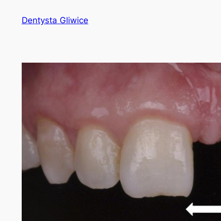
Przejdź
Dentysta Gliwice
do
treści