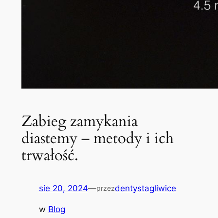
Zabieg zamykania
diastemy – metody i ich
trwałość.
sie 20, 2024
—
dentystagliwice
przez
w
Blog