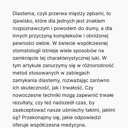
Diastema, ⁢czyli ‍przerwa między zębami, ‍to​
zjawisko,⁣ które dla jednych jest znakiem
⁤rozpoznawczym i powodem ‍do ⁤dumy, a dla
innych przyczyną kompleksów⁤ i ⁤obniżonej
pewności siebie. W świecie ⁢współczesnej
⁤stomatologii istnieje wiele ‍sposobów na
‌zamknięcie tej charakterystycznej luki. ⁢W ​
tym artykule zanurzymy się ⁣w różnorodność
metod stosowanych w zabiegach
zamykania‍ diastemy, rozważając zarówno
⁢ich skuteczność, jak i trwałość. Czy
nowoczesne ⁣techniki⁢ mogą zapewnić⁤ trwałe
rezultaty, ⁣czy ‌też nadszedł czas, by⁣
zaakceptować nasze uśmiechy takimi, jakimi
są? Przekonajmy⁤ się, jakie odpowiedzi
oferuje współczesna medycyna.