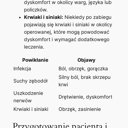
⁢dyskomfort w okolicy warg, języka lub
policzków.
Krwiaki ​i siniaki:
Niekiedy‍ po zabiegu
pojawiają się⁢ krwiaki i‌ siniaki w okolicy
operowanej, ​które‍ mogą powodować
dyskomfort i wymagać dodatkowego
leczenia.
Powikłanie
Objawy
Infekcja
Ból, obrzęk, gorączka
Silny ból, brak‍ skrzepu
Suchy zębodół
krwi
Uszkodzenie
Drętwienie, dyskomfort
nerwów
Krwiaki i siniaki
Obrzęk,⁤ zasinienie
Przygotowanie pacjenta ⁤i