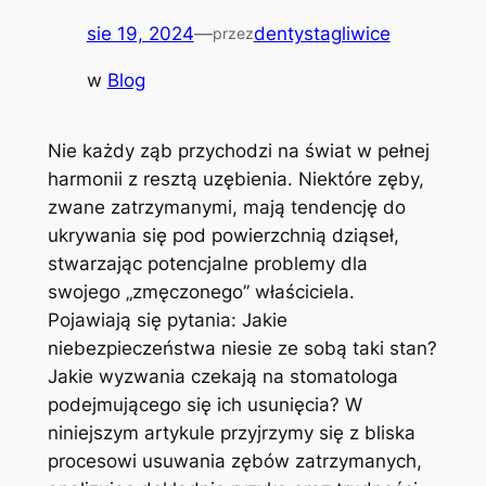
sie 19, 2024
—
dentystagliwice
przez
w
Blog
Nie ‌każdy ząb⁣ przychodzi na świat w pełnej
harmonii z resztą uzębienia. Niektóre ⁢zęby,
zwane zatrzymanymi, ⁣mają tendencję do
ukrywania się pod⁣ powierzchnią‌ dziąseł,
stwarzając potencjalne problemy​ dla
swojego „zmęczonego” właściciela.
⁢Pojawiają‌ się pytania: Jakie
niebezpieczeństwa niesie ze sobą taki stan?
Jakie ⁤wyzwania czekają na stomatologa
podejmującego się ich ⁤usunięcia? W
niniejszym ⁤artykule przyjrzymy ⁢się z bliska
procesowi‌ usuwania zębów ⁢zatrzymanych,‍