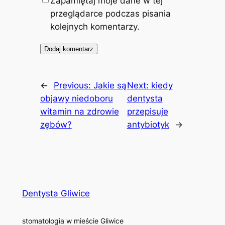
Zapamiętaj moje dane w tej
przeglądarce podczas pisania
kolejnych komentarzy.
←
Previous:
Jakie są
Next:
kiedy
objawy niedoboru
dentysta
witamin na zdrowie
przepisuje
zębów?
antybiotyk
→
Dentysta Gliwice
stomatologia w mieście Gliwice