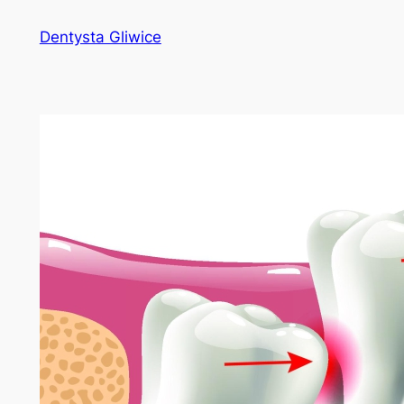
Przejdź
Dentysta Gliwice
do
treści