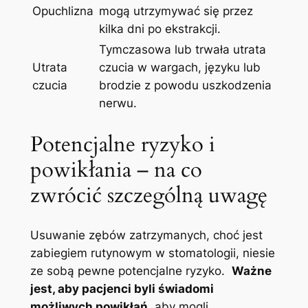
Opuchlizna
mogą utrzymywać się przez
kilka dni po ekstrakcji.
Tymczasowa lub trwała ⁤utrata
Utrata
czucia ‌w ​wargach, języku ‌lub
czucia
brodzie z ⁣powodu uszkodzenia
nerwu.
Potencjalne ryzyko i
powikłania ⁢– na‌ co
‍zwrócić szczególną uwagę
Usuwanie zębów zatrzymanych, ‍choć jest
zabiegiem⁣ rutynowym w‌ stomatologii,⁢ niesie
ze sobą pewne⁣ potencjalne ryzyko. ​
Ważne
jest, ‌aby‌ pacjenci byli świadomi
możliwych powikłań
, aby⁤ mogli