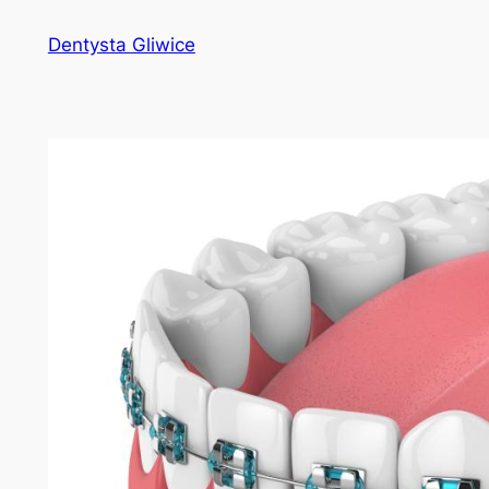
Przejdź
Dentysta Gliwice
do
treści