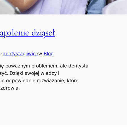
apalenie dziąseł
dentystagliwice
w
Blog
ez
 się poważnym problemem, ale dentysta
zyć. Dzięki swojej wiedzy i
e odpowiednie rozwiązanie, które
 zdrowia.