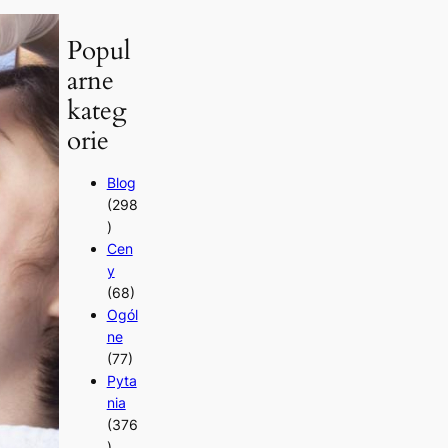
Popul
arne
kateg
orie
Blog
(298
)
Cen
y
(68)
Ogól
ne
(77)
Pyta
nia
(376
)