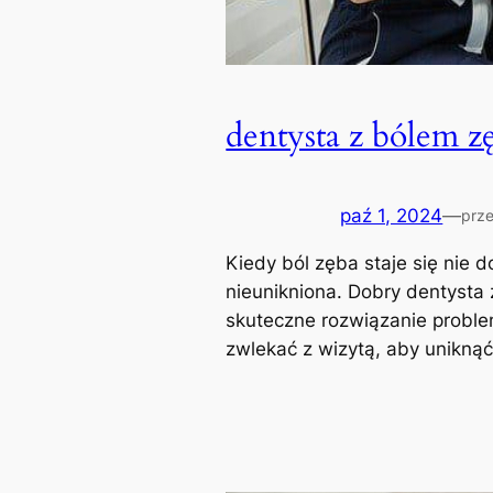
dentysta z bólem z
paź 1, 2024
—
prz
Kiedy ból zęba staje się nie d
nieunikniona. Dobry dentysta
skuteczne rozwiązanie proble
zwlekać z wizytą, aby unikną