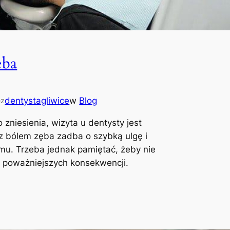
ęba
dentystagliwice
w
Blog
ez
o zniesienia, wizyta u dentysty jest
 z bólem zęba zadba o szybką ulgę i
mu. Trzeba jednak pamiętać, żeby nie
ć poważniejszych konsekwencji.