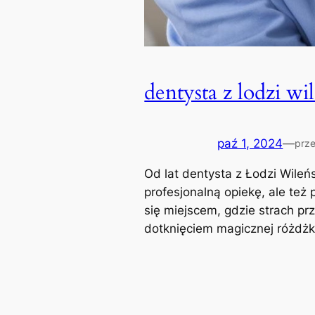
dentysta z lodzi wi
paź 1, 2024
—
prz
Od lat dentysta z Łodzi Wileń
profesjonalną opiekę, ale też
się miejscem, gdzie strach pr
dotknięciem magicznej różdżk