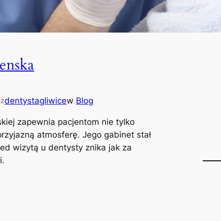
lenska
dentystagliwice
w
Blog
ez
skiej zapewnia pacjentom nie tylko
 przyjazną atmosferę. Jego gabinet stał
zed wizytą u dentysty znika jak za
i.