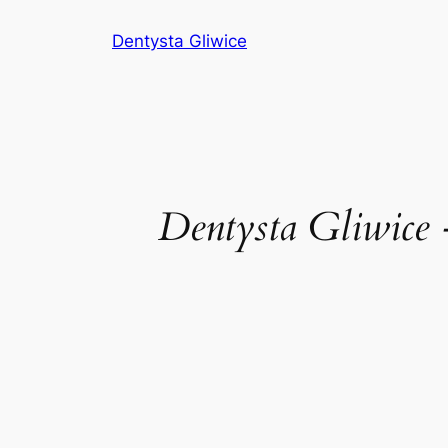
Przejdź
Dentysta Gliwice
do
treści
Dentysta Gliwice 