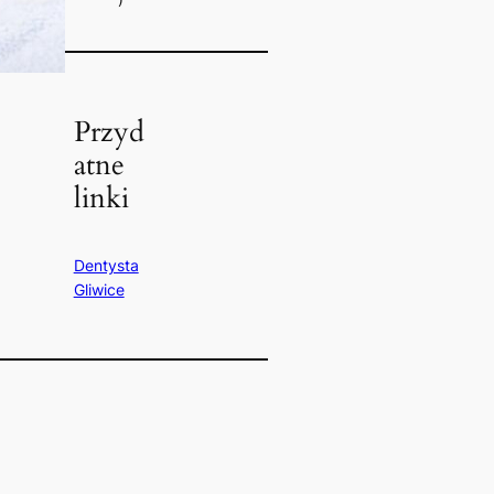
Przyd
atne
linki
Dentysta
Gliwice