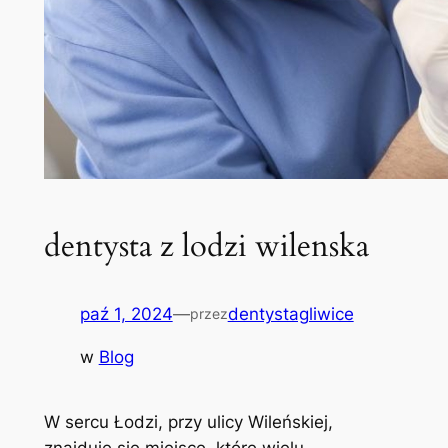
dentysta z lodzi wilenska
paź 1, 2024
—
dentystagliwice
przez
w
Blog
W sercu Łodzi, przy ‍ulicy Wileńskiej,⁤