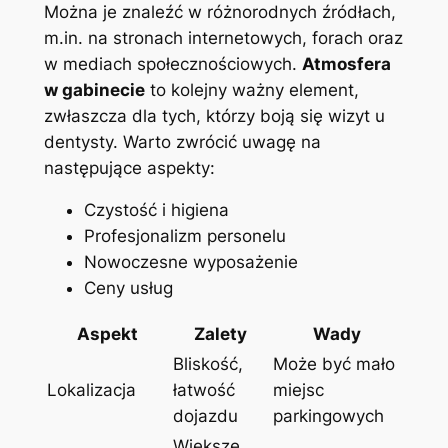
‍Można je ⁢znaleźć w ⁢różnorodnych⁤ źródłach,
m.in. na‍ stronach internetowych, forach oraz⁣
w mediach​ społecznościowych.⁢
Atmosfera
w⁢ gabinecie
​to kolejny ważny element,
zwłaszcza ⁤dla ​tych, którzy⁣ boją ⁢się wizyt⁤ u ​
dentysty. Warto zwrócić uwagę na
następujące aspekty:
Czystość⁢ i higiena
Profesjonalizm ⁤personelu
Nowoczesne wyposażenie
Ceny usług
Aspekt
Zalety
Wady
Bliskość,
Może ‍być ​mało
Lokalizacja
‌łatwość
miejsc
‌dojazdu
‌parkingowych
Większe