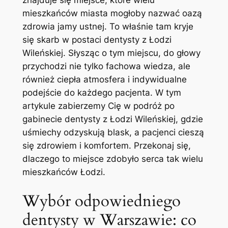
znajduje się miejsce,⁤ które wielu
mieszkańców ​miasta‌ mogłoby nazwać​ oazą
zdrowia ⁢jamy ustnej. To​ właśnie⁢ tam kryje
się skarb‍ w postaci dentysty⁣ z Łodzi
‌Wileńskiej. Słysząc o ‍tym miejscu,‍ do głowy
przychodzi nie tylko ‌fachowa wiedza, ale
również ciepła ⁤atmosfera​ i indywidualne
podejście ​do każdego pacjenta. W tym
artykule zabierzemy Cię w podróż‍ po
gabinecie dentysty ⁢z Łodzi Wileńskiej, gdzie
‌uśmiechy odzyskują blask, a pacjenci ‌cieszą
się ⁣zdrowiem ⁢i​ komfortem. Przekonaj się,
dlaczego‌ to miejsce ‍zdobyło serca tak wielu
mieszkańców Łodzi.
Wybór odpowiedniego
⁢dentysty ⁣w Warszawie: co