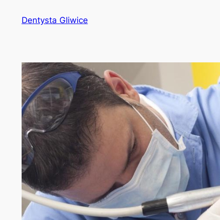
Przejdź
Dentysta Gliwice
do
treści