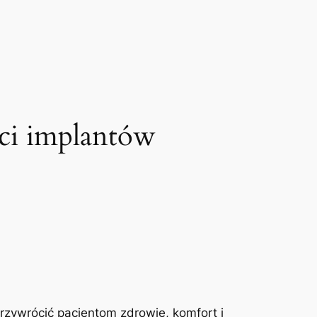
ści implantów
przywrócić pacjentom zdrowie, komfort i