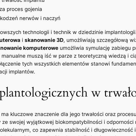
za proces gojenia
zkodzeń nerwów i naczyń
wszych technologii i technik w dziedzinie implantologii
uterowa
i
skanowanie 3D
, umożliwiają szczegółową wiz
anowanie komputerowe
umożliwia symulację zabiegu p
 manualne muszą iść w parze z teoretyczną wiedzą i ci
ołączenie tych wszystkich elementów stanowi fundament 
cji implantów.
plantologicznych w trwał
, ma kluczowe znaczenie dla jego trwałości oraz procesu
 ze swojej wyjątkowej biokompatybilności i odporności
molekularnym, co zapewnia stabilność i długowieczność i