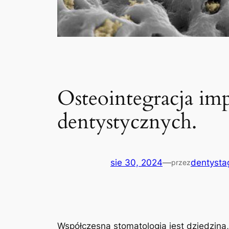
Osteointegracja im
dentystycznych.
sie 30, 2024
—
dentysta
przez
Współczesna stomatologia jest dziedziną, 