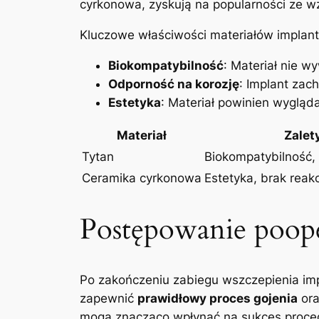
cyrkonowa, zyskują na popularności ze wzg
Kluczowe właściwości materiałów implant
Biokompatybilność
: Materiał nie w
Odporność na korozję
: Implant zac
Estetyka
: Materiał powinien wygląd
Materiał
Zalet
Tytan
Biokompatybilność,
Ceramika cyrkonowa
Estetyka, brak reakc
Postępowanie poope
Po zakończeniu zabiegu wszczepienia imp
zapewnić
prawidłowy proces gojenia
or
mogą znacząco wpłynąć na sukces proce