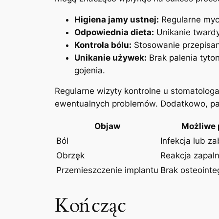
Higiena jamy ustnej:
Regularne myci
Odpowiednia dieta:
Unikanie twardy
Kontrola bólu:
Stosowanie przepisan
Unikanie używek:
Brak palenia tyto
gojenia.
Regularne wizyty kontrolne u stomatolog
ewentualnych problemów. Dodatkowo, pac
Objaw
Możliwe 
Ból
Infekcja lub z
Obrzęk
Reakcja zapal
Przemieszczenie implantu
Brak osteointeg
Kończąc