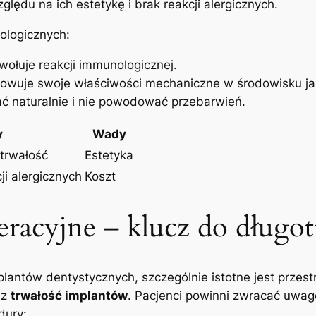
lędu na ich estetykę i brak reakcji alergicznych.
ologicznych:
ywołuje reakcji immunologicznej.
howuje swoje właściwości mechaniczne w środowisku ja
ać naturalnie i nie powodować przebarwień.
y
Wady
 trwałość
Estetyka
ji alergicznych
Koszt
racyjne – klucz do długot
lantów dentystycznych, szczególnie istotne jest przest
az
trwałość implantów
. Pacjenci powinni zwracać uwag
dury: