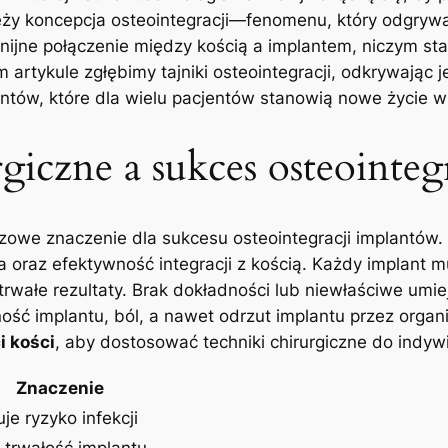
leży koncepcja osteointegracji—fenomenu, który odgrywa
ijne połączenie między kością a implantem, niczym st
 artykule zgłębimy tajniki osteointegracji, odkrywając j
antów, które dla wielu pacjentów stanowią nowe życie 
giczne a sukces osteointegr
uczowe znaczenie dla sukcesu osteointegracji implantów.
 oraz efektywność integracji z kością. Każdy implant 
otrwałe rezultaty. Brak dokładności lub niewłaściwe um
lność implantu, ból, a nawet odrzut implantu przez orga
i kości
, aby dostosować techniki chirurgiczne do indyw
Znaczenie
je ryzyko infekcji
trwałość implantu