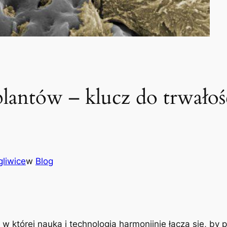
plantów – klucz do trwało
gliwice
w
Blog
w której nauka i technologia harmonijnie łączą się, by 