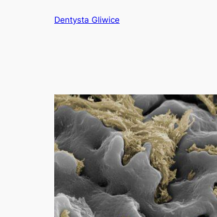
Przejdź
Dentysta Gliwice
do
treści