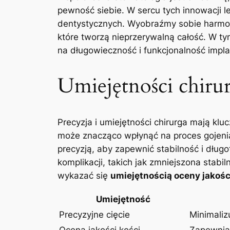
pewność siebie. W sercu tych innowacji 
dentystycznych. Wyobraźmy sobie harmon
które tworzą nieprzerywalną całość. W tym
na długowieczność i funkcjonalność impl
Umiejętności chirur
Precyzja i umiejętności chirurga mają kl
może znacząco wpłynąć na proces gojenia
precyzją, aby zapewnić stabilność i dług
komplikacji, takich jak zmniejszona stabi
wykazać się
umiejętnością oceny jakośc
Umiejętność
Precyzyjne cięcie
Minimalizu
Ocena jakości kości
Zapewnia 