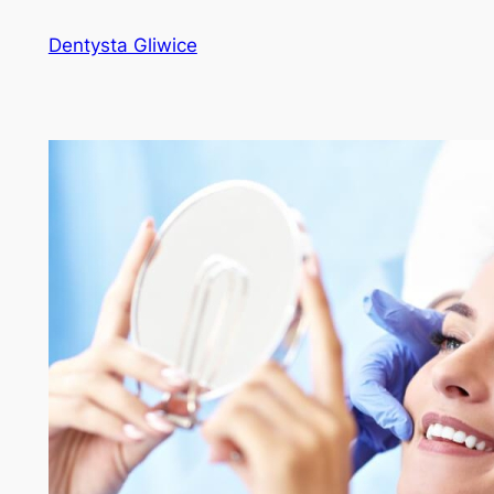
Przejdź
Dentysta Gliwice
do
treści