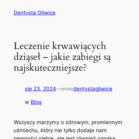
Przejdź
Dentysta Gliwice
do
treści
Leczenie krwawiących
dziąseł – jakie zabiegi są
najskuteczniejsze?
sie 23, 2024
—
dentystagliwice
przez
w
Blog
Wszyscy marzymy o zdrowym, promiennym
uśmiechu, który nie tylko dodaje nam
pewności siebie, ale jest również oznaką