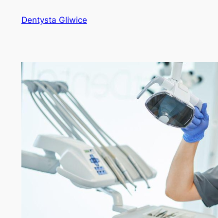
Przejdź
Dentysta Gliwice
do
treści