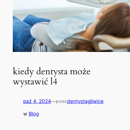
kiedy dentysta może
wystawić l4
paź 4, 2024
—
dentystagliwice
przez
w
Blog