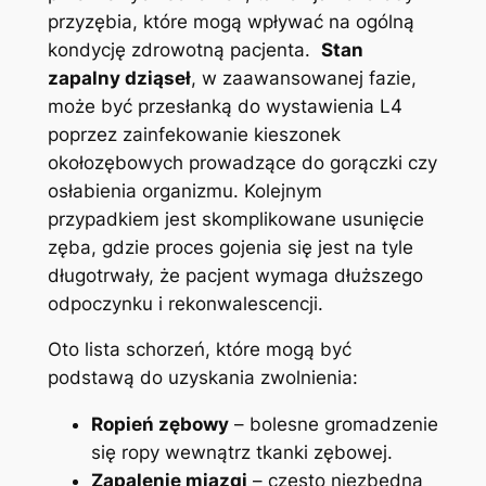
przyzębia, które mogą​ wpływać na ogólną⁤
kondycję zdrowotną pacjenta. ⁤
Stan
zapalny dziąseł
, w zaawansowanej fazie,
⁢może być przesłanką do wystawienia L4
poprzez ⁤zainfekowanie kieszonek⁤
okołozębowych prowadzące do​ gorączki czy
osłabienia organizmu. Kolejnym
przypadkiem ⁤jest skomplikowane usunięcie
zęba,​ gdzie proces gojenia się jest na ⁤tyle
długotrwały, że⁤ pacjent wymaga dłuższego
odpoczynku i rekonwalescencji.
Oto lista schorzeń, które ‍mogą być
podstawą⁣ do uzyskania‍ zwolnienia:
Ropień zębowy
– bolesne gromadzenie
​się ropy wewnątrz tkanki zębowej.
Zapalenie miazgi
– często niezbędna