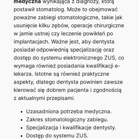
medyczna
wynikająca ⁣z⁤ diagnozy,‌ którą
postawił ‍stomatolog.‍ Może ​to obejmować⁤
poważne zabiegi stomatologiczne, ⁢takie jak
⁢usunięcie kilku zębów, operacje chirurgiczne
w jamie ustnej czy leczenie ‌powikłań po
implantacjach. Ważne ​jest, aby dentysta
posiadał odpowiednią specjalizację oraz
dostęp ⁣do systemu elektronicznego ZUS, co
wymaga ‍również posiadania ⁣kwalifikacji e-
lekarza. Istotne⁣ są również‍ praktyczne
aspekty, dlatego ⁤dentysta⁢ powinien zawsze
kierować się ‌dobrem pacjenta ‍i zgodnością
z aktualnymi przepisami.
Uzasadniona⁢ potrzeba medyczna.
Zakres stomatologiczny zabiegu.
Specjalizacja i⁢ kwalifikacje ​dentysty.
Dostęp do systemu ZUS.