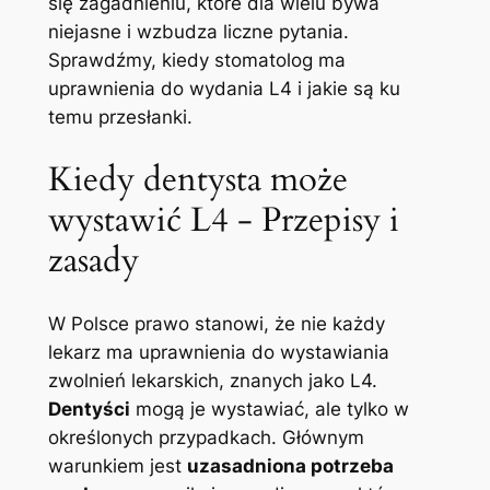
się zagadnieniu, które dla wielu‍ bywa
niejasne i wzbudza liczne​ pytania.
⁢Sprawdźmy, kiedy stomatolog ma
uprawnienia ⁣do wydania L4 ⁤i jakie ⁢są ‍ku
temu przesłanki.
Kiedy⁢ dentysta może
wystawić L4‌ -⁤ Przepisy i
zasady
W Polsce ‌prawo stanowi, że nie każdy
lekarz ma uprawnienia⁤ do wystawiania
zwolnień lekarskich, znanych jako L4.
Dentyści
mogą ⁢je wystawiać, ⁤ale‌ tylko w
określonych⁤ przypadkach. Głównym
warunkiem jest‍
uzasadniona potrzeba