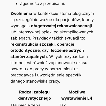
Zgodność z przepisami.
Zwolnienia
w kontekście stomatologicznym
są szczególnie‍ ważne dla pacjentów, którzy
wymagają
długotrwałej ⁣rekonwalescencji
⁤
lub intensywnej opieki po skomplikowanych
zabiegach. Przykłady takich sytuacji to:
rekonstrukcja szczęki
,
operacje
ortodontyczne
, czy ⁢
leczenie ostrych
stanów ⁣zapalnych
.⁣ W ​tych ‍przypadkach
istotne​ jest również zaplanowanie czasu
powrotu do ​pracy w ⁤porozumieniu z
pracodawcą i uwzględnienie​ specyfiki
danego ‍stanowiska⁣ pracy.
Rodzaj‍ zabiegu
Możliwe
dentystycznego
wystawienie L4
Usunięcie zęba
Tak