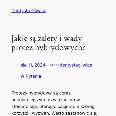
Przejdź
Dentysta Gliwice
do
treści
Jakie są zalety i wady
protez hybrydowych?
sie 11, 2024
—
dentystagliwice
przez
w
Pytania
Protezy hybrydowe są coraz
popularniejszym rozwiązaniem w
stomatologii, oferując pacjentom szereg
korzyści i wyzwań. Warto zastanowić się,