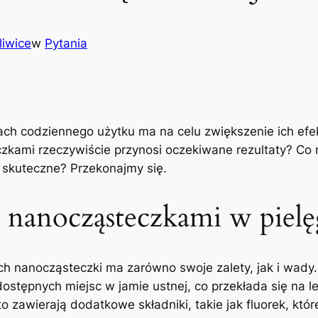
liwice
w
Pytania
h⁤ codziennego użytku‍ ma‍ na celu zwiększenie‌ ich efek
zkami⁢ rzeczywiście przynosi oczekiwane rezultaty?‌ Co 
t ⁤skuteczne? Przekonajmy się.
⁢ nanocząsteczkami w pielęg
h nanocząsteczki ma zarówno swoje zalety, jak ⁣i wady
dostępnych miejsc w jamie ustnej, co przekłada⁢ się na ​
 ​zawierają dodatkowe składniki,⁣ takie jak ‍fluorek, ​k