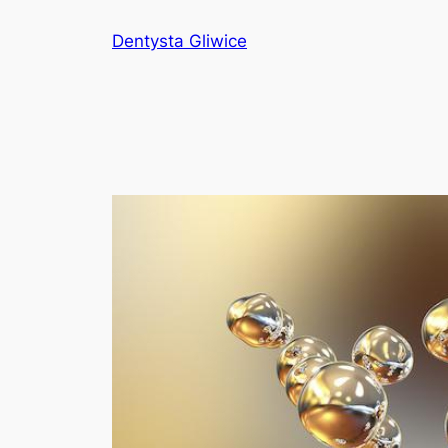
Przejdź
Dentysta Gliwice
do
treści