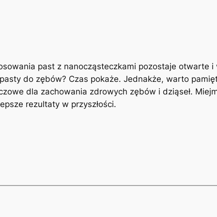
tosowania past z nanocząsteczkami pozostaje ‍otwarte
pasty do zębów? Czas ​pokaże. Jednakże, ⁤warto pamiętać,
kluczowe dla zachowania ⁤zdrowych zębów i dziąseł. Miej
epsze rezultaty⁢ w przyszłości.