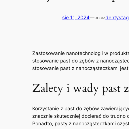
sie 11, 2024
—
dentystag
przez
Zastosowanie nanotechnologii w⁤ produktac
stosowanie ⁢past do ‍zębów z nanocząstec
stosowanie‍ past z‍ nanocząsteczkami ⁢jes
Zalety i wady past z
Korzystanie z past do zębów zawierającyc
znacznie skuteczniej docierać ‍do ⁤trudno 
Ponadto, ⁤pasty z nanocząsteczkami często