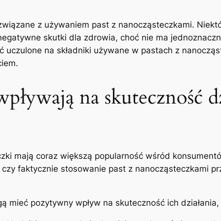
związane z używaniem past z nanocząsteczkami. Niektór
negatywne skutki dla zdrowia, choć ‌nie⁢ ma​ jednoznacz
 ‌uczulone na⁤ składniki ‍używane w pastach z ⁤nanocząs
ciem.
pływają na skuteczność dzia
eczki mają coraz większą popularność wśród​ konsument
 czy ⁤faktycznie stosowanie past ⁣z nanocząsteczkami pr
 mieć pozytywny​ wpływ na‍ skuteczność ‍ich działania,