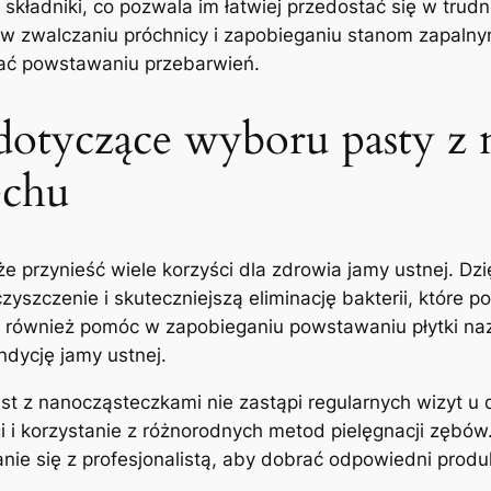
 składniki, co pozwala ​im łatwiej‌ przedostać się w trud
 w zwalczaniu próchnicy‌ i zapobieganiu stanom zapalnym
gać powstawaniu⁣ przebarwień.
⁤dotyczące wyboru pasty ‍z
echu
rzynieść wiele korzyści dla zdrowia jamy​ ustnej. Dzię
yszczenie i ​skuteczniejszą eliminację⁤ bakterii, które 
 również pomóc w ​zapobieganiu powstawaniu płytki naz
dycję jamy ⁢ustnej.
ast z nanocząsteczkami nie zastąpi⁣ regularnych wizyt u 
i⁤ korzystanie‌ z różnorodnych metod ‍pielęgnacji zębów
ie się z profesjonalistą, aby ‌dobrać odpowiedni produk