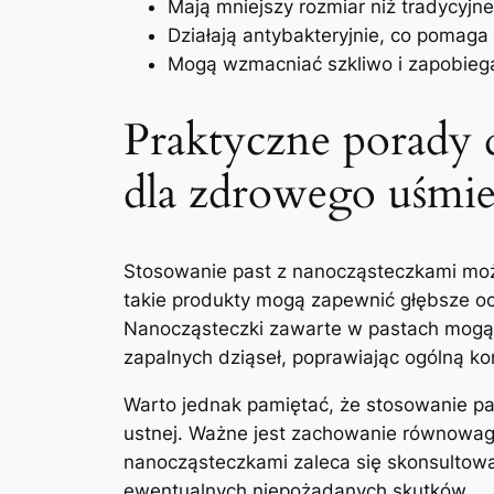
Mają‍ mniejszy rozmiar niż​ tradycyjne
Działają antybakteryjnie, ‍co pomaga
Mogą ‌wzmacniać⁣ szkliwo i‍ zapobie
Praktyczne​ porady 
dla zdrowego ⁢uśmi
Stosowanie past z nanocząsteczkami może p
takie produkty mogą⁣ zapewnić głębsze​ ocz
Nanocząsteczki​ zawarte w‍ pastach mogą
zapalnych dziąseł, poprawiając ogólną ⁣kon
Warto ‌jednak pamiętać, ⁢że‍ stosowanie p
ustnej. Ważne‌ jest zachowanie równowagi 
nanocząsteczkami zaleca ⁢się skonsultowan
ewentualnych niepożądanych‍ skutków.