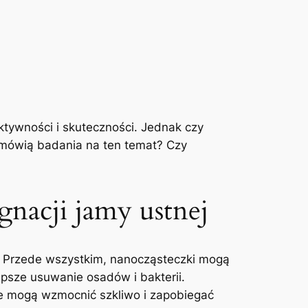
tywności i skuteczności.⁣ Jednak czy‌
mówią badania na ten ⁢temat?⁤ Czy
nacji‍ jamy ‌ustnej
. Przede‍ wszystkim, nanocząsteczki ⁣mogą
lepsze usuwanie osadów i bakterii.
tóre mogą wzmocnić szkliwo i zapobiegać