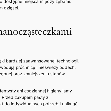
no ‍dostępne‍ miejsca⁢ między ⁢zębami.
⁣ dziąseł.
 nanocząsteczkami
ki bardziej zaawansowanej​ technologii,‌
powodują próchnicę i⁤ nieświeży oddech.
ębnej oraz ‍zmniejszeniu ‍stanów
dentysty ani codziennej higieny jamy
. Przed zakupem pasty⁢ z
t ​do⁢ indywidualnych potrzeb i uniknąć