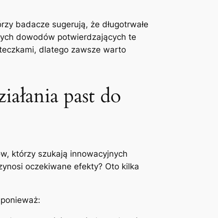
zy badacze sugerują,​ że długotrwałe
nych ‍dowodów potwierdzających te⁤
teczkami, dlatego‍ zawsze ​warto
łania past ⁣do‍
ów, którzy szukają innowacyjnych
zynosi‌ oczekiwane efekty? Oto kilka
 ​ponieważ: