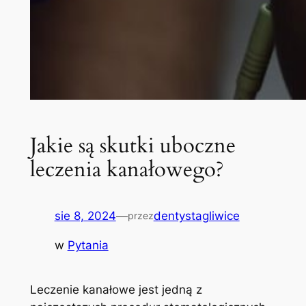
Jakie są skutki uboczne
leczenia kanałowego?
sie 8, 2024
—
dentystagliwice
przez
w
Pytania
Leczenie kanałowe jest jedną z