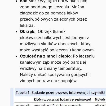
Ból:
Może wystąpić ból w okolicach
zęba poddanego leczeniu. Można
złagodzić ‌go​ za pomocą leków
przeciwbólowych zaleconych przez
lekarza.
Obrzęk:
‌ Obrzęk tkanek
okołowierzchołkowych‍ jest jednym z⁤
możliwych‍ skutków ubocznych, który
może⁢ wystąpić po leczeniu kanałowym.
Czułość‍ na zimno i‍ ciepło:
Po leczeniu
kanałowym ząb ​może być bardziej
wrażliwy ⁣na zmiany temperatury.
Należy unikać spożywania gorących i
zimnych‍ potraw oraz napojów.