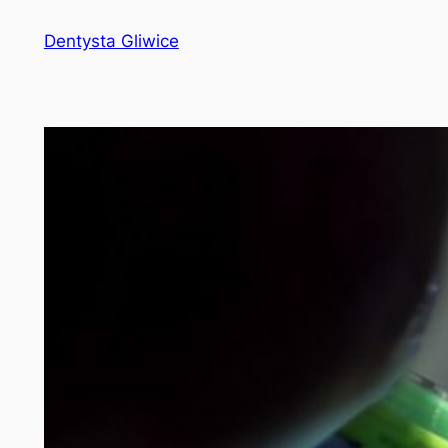
Przejdź
Dentysta Gliwice
do
treści