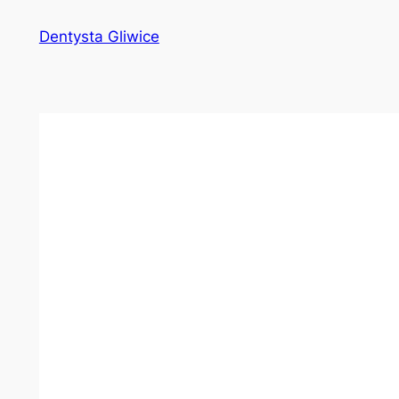
Przejdź
Dentysta Gliwice
do
treści