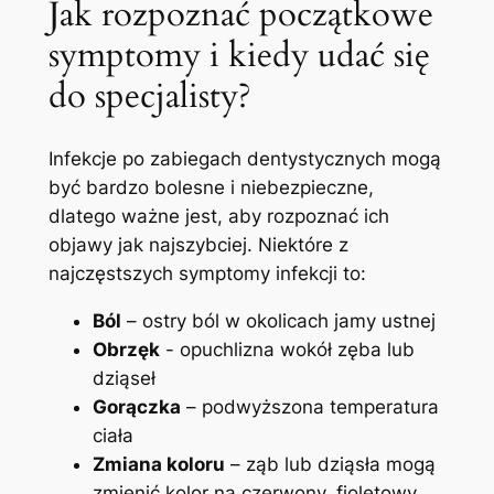
Jak rozpoznać początkowe
symptomy⁢ i kiedy udać się
do specjalisty?
Infekcje po zabiegach dentystycznych mogą
być bardzo bolesne‌ i niebezpieczne,
dlatego ważne‍ jest, aby rozpoznać ich
objawy jak najszybciej. Niektóre z
najczęstszych symptomy infekcji to:
Ból
– ostry ból​ w okolicach jamy ustnej
Obrzęk
⁤- opuchlizna wokół zęba lub
dziąseł
Gorączka
– podwyższona temperatura
ciała
Zmiana koloru
– ząb​ lub dziąsła mogą
zmienić​ kolor na ​czerwony, fioletowy