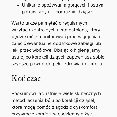
Unikanie‌ spożywania gorących i ⁣ostrym
⁢potraw, ‌aby nie podrażnić dziąseł.
Warto także pamiętać o ⁤regularnych⁤
wizytach kontrolnych u​ stomatologa, ​który
będzie mógł monitorować proces gojenia i‌
zalecić‌ ewentualne dodatkowe zabiegi ‍lub​
leki ‍przeciwbólowe. Dbając ⁢o ​higienę jamy
ustnej po korekcji dziąseł, zapewniasz sobie​
szybsze powrót do pełni zdrowia i komfortu.
Kończąc
Podsumowując, ‌istnieje wiele‍ skutecznych
metod leczenia bólu po korekcji dziąseł,⁣
które⁤ mogą ⁤pomóc złagodzić dyskomfort i
⁤przywrócić komfort ⁤w codziennym życiu.