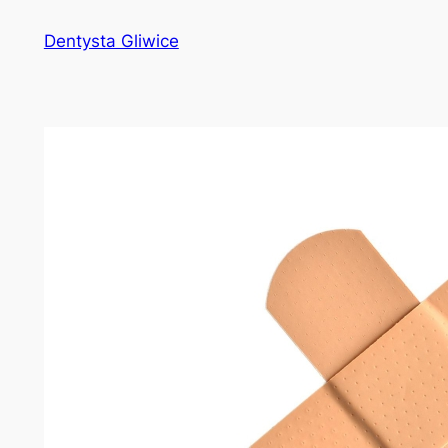
Przejdź
Dentysta Gliwice
do
treści