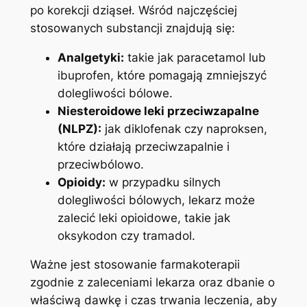
po korekcji dziąseł. Wśród najczęściej
stosowanych substancji ⁢znajdują się:
Analgetyki:
takie ‌jak paracetamol lub
ibuprofen,⁢ które‍ pomagają zmniejszyć
dolegliwości bólowe.
Niesteroidowe‍ leki przeciwzapalne‍
(NLPZ):
⁣jak​ diklofenak czy naproksen,
‌które działają przeciwzapalnie i
przeciwbólowo.
Opioidy:
w przypadku‌ silnych
dolegliwości⁤ bólowych, lekarz może
zalecić leki opioidowe, takie⁤ jak
oksykodon czy⁤ tramadol.
Ważne jest stosowanie farmakoterapii⁢
zgodnie z ‌zaleceniami lekarza oraz dbanie o
właściwą dawkę ⁢i czas‌ trwania⁣ leczenia,⁢ aby