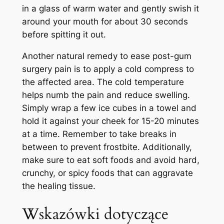
in a glass‌ of warm ⁤water and ⁢gently swish it
around ⁢your mouth for about 30 seconds
⁢before spitting it out.
Another natural remedy to ease‍ post-gum
surgery pain ⁤is to apply a⁣ cold compress to
the affected area. The cold temperature
helps numb ​the pain and reduce swelling.
Simply wrap a few ice ⁢cubes in a towel and
‌hold it against ​your cheek for 15-20 ​minutes
at a‍ time. Remember to take breaks in
between ⁣to⁢ prevent frostbite.‍ Additionally,
make sure​ to⁤ eat soft foods and avoid hard,
crunchy, or‌ spicy foods that‌ can aggravate
⁢the healing tissue.
Wskazówki dotyczące