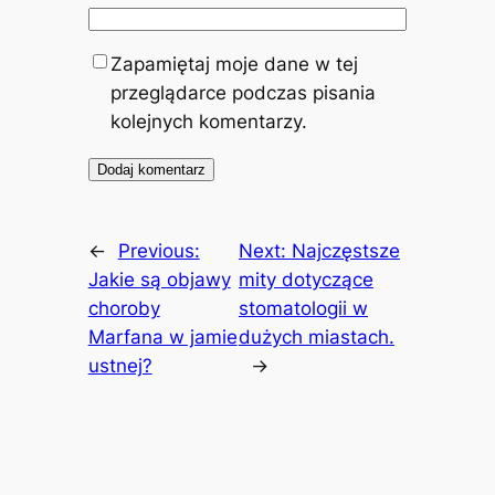
Zapamiętaj moje dane w tej
przeglądarce podczas pisania
kolejnych komentarzy.
←
Previous:
Next:
Najczęstsze
Jakie są objawy
mity dotyczące
choroby
stomatologii w
Marfana w jamie
dużych miastach.
ustnej?
→