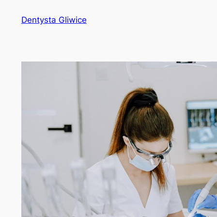
Przejdź
Dentysta Gliwice
do
treści