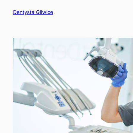
Przejdź
Dentysta Gliwice
do
treści