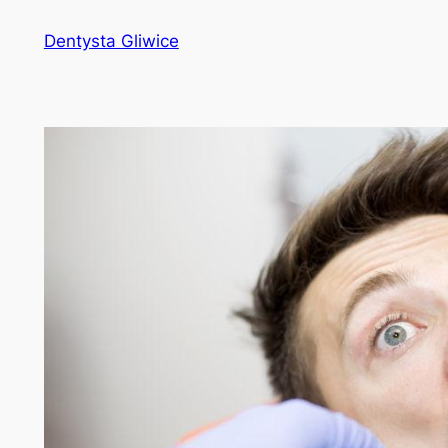
Przejdź
Dentysta Gliwice
do
treści