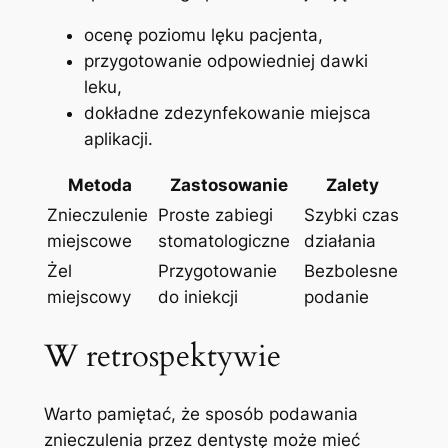
ocenę poziomu ‌lęku pacjenta,
przygotowanie odpowiedniej dawki
leku,
dokładne zdezynfekowanie miejsca⁣
aplikacji.
Metoda
Zastosowanie
Zalety
Znieczulenie
Proste zabiegi⁣
Szybki czas
miejscowe
stomatologiczne
działania
Żel
Przygotowanie​
Bezbolesne
miejscowy
do iniekcji
podanie
W retrospektywie
Warto pamiętać, ​że sposób podawania
znieczulenia przez dentystę ⁢może mieć