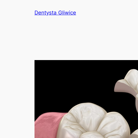
Przejdź
Dentysta Gliwice
do
treści