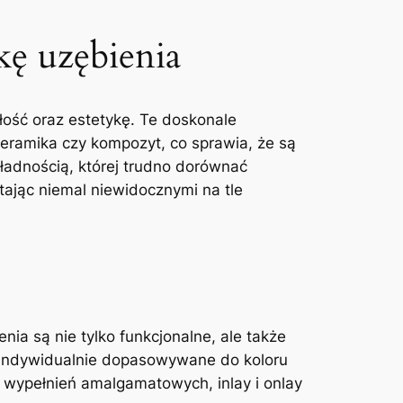
ykę uzębienia
łość⁣ oraz estetykę. Te​ doskonale
ceramika czy⁣ kompozyt, co sprawia, że są⁤
ładnością, której trudno dorównać⁣
ając ‍niemal ​niewidocznymi na tle
a ‍są nie ⁤tylko ⁢funkcjonalne, ale także ​
są indywidualnie dopasowywane do ​koloru
 wypełnień‌ amalgamatowych, inlay i‌ onlay