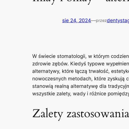
sie 24, 2024
—
dentystag
przez
W świecie ⁣stomatologii, w którym ⁢codzien
⁤zdrowie zębów. ⁤Kiedyś typowe‌ wypełnien
alternatywy,‍ które łączą trwałość, ⁤estet
nowoczesnych metodach,‍ które ⁣zyskują 
stanowią ⁤realną alternatywę dla tradycyjn
wszystkie zalety,‌ wady i różnice pomięd
Zalety zastosowania