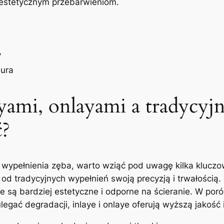
eestetycznym przebarwieniom.
y
ura
yami, onlayami a‌ tradycyj
ć?
ypełnienia zęba,⁤ warto wziąć ⁢pod ⁢uwagę kilka ⁢klucz
ę od​ tradycyjnych wypełnień swoją precyzją i trwałością
 że są bardziej estetyczne i odporne na ścieranie.⁣ W por
egać degradacji, inlaye i onlaye oferują wyższą jakość i