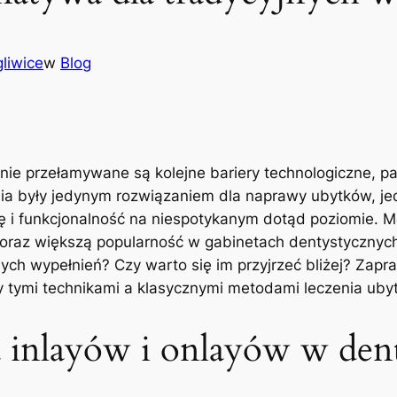
liwice
w
Blog
nie ⁤przełamywane są ​kolejne bariery ⁢technologiczne, p
ia⁣ były​ jedynym rozwiązaniem dla naprawy ubytków, ​je
ykę i funkcjonalność na niespotykanym dotąd poziomie. Mo
coraz większą popularność w gabinetach dentystycznych
ych wypełnień? Czy warto ⁣się im ​przyjrzeć bliżej? Zapra
zy tymi technikami a klasycznymi metodami ‌leczenia uby
 inlayów⁢ i onlayów ⁤w‌ den