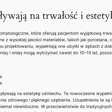
pływają na trwałość i estet
stomatologiczne, które⁤ oferują pacjentom ⁣wyjątkową trwa
z wysokiej jakości⁢ materiałów, ‍takich‌ jak porcelana, 
u projektowaniu, wypełniają one ​ubytki⁤ w zębach z dok
nlay i onlay ‌mogą wytrzymać nawet do 10–15 lat,⁢ pozost
a
e
ływają‍ na ​estetykę​ uśmiechu. ⁣Te​ nowoczesne wypełnieni
nia zdrowego i ⁤pięknego uzębienia. Uzupełnienia ‍te‍ 
niemal⁣ niewidoczne. ⁢W przeciwieństwie do tradycyjnych