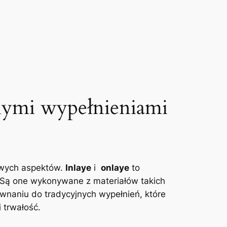
nymi ‍wypełnieniami
owych ‌aspektów.
Inlaye
i ⁣
onlaye
to⁣
. Są ​one wykonywane z materiałów takich‌
ównaniu do tradycyjnych wypełnień,​ które‌
 trwałość.