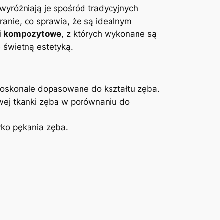
 wyróżniają je‍ spośród tradycyjnych
anie, co‍ sprawia, że są idealnym​
 i kompozytowe
, z ⁣których ‍wykonane są
ę ⁣świetną estetyką.
 doskonale dopasowane do kształtu⁣ zęba.
j ⁢tkanki zęba w⁤ porównaniu do
zyko pękania zęba.