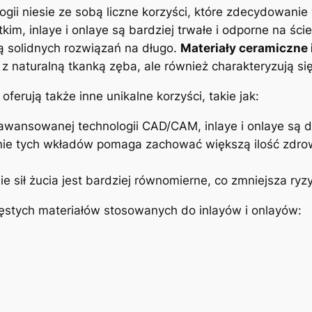
gii⁤ niesie⁣ ze sobą liczne korzyści, które zdecydowanie
, inlaye⁤ i onlaye są bardziej trwałe i odporne ‍na ścier
 ⁣solidnych rozwiązań na długo.
Materiały ceramiczne
 ⁤z naturalną⁣ tkanką zęba, ale również charakteryzują si
e oferują także inne unikalne korzyści,⁣ takie jak:
awansowanej ⁤technologii​ CAD/CAM,⁤ inlaye ‍i onlaye‍ są
e tych wkładów pomaga ​zachować większą ilość zdrowe
ie ‌sił żucia ‌jest bardziej równomierne, co⁢ zmniejsza ry
zęstych materiałów ⁣stosowanych do inlayów i onlayów: