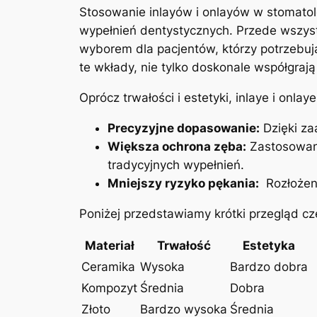
Stosowanie inlayów⁣ i onlayów w stomatolo
wypełnień dentystycznych. Przede wszystkim
wyborem dla pacjentów, którzy potrzebują
te wkłady, nie tylko doskonale ​współgrają
Oprócz trwałości i estetyki,​ inlaye⁣ i onlay
Precyzyjne dopasowanie:
Dzięki za
Większa ochrona zęba:
Zastosowani
tradycyjnych wypełnień.
Mniejszy ​ryzyko pękania:
⁣ Rozłożen
Poniżej⁢ przedstawiamy krótki przegląd c
Materiał
Trwałość
Estetyka
Ceramika
Wysoka
Bardzo dobra
Kompozyt
Średnia
Dobra
Złoto
Bardzo wysoka
Średnia