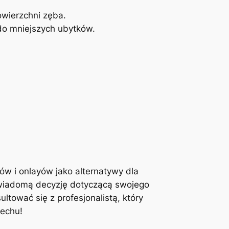
wierzchni ‌zęba.
o mniejszych ubytków.
w​ i onlayów jako ⁢alternatywy‌ dla
 świadomą decyzję ⁤dotyczącą swojego
ultować się z profesjonalistą, który
iechu!