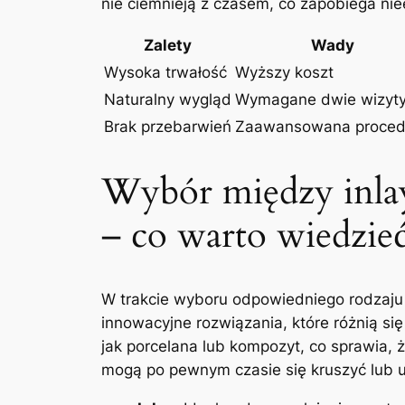
nie ciemnieją z czasem, co zapobiega ni
Zalety
Wady
Wysoka ⁣trwałość
Wyższy⁤ koszt
Naturalny wygląd
Wymagane ‌dwie wizyt
Brak przebarwień
Zaawansowana proced
Wybór​ między⁣ inla
‌– co warto wiedzie
W trakcie wyboru odpowiedniego rodzaju w
innowacyjne rozwiązania, które​ różnią si
jak⁢ porcelana ⁤lub kompozyt, ​co sprawia,
mogą po pewnym ⁣czasie się kruszyć ⁣lub ul