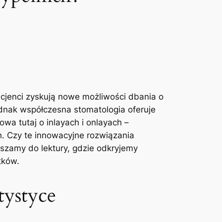
acjenci​ zyskują nowe możliwości ⁤dbania o
dnak współczesna stomatologia ‍oferuje ​
wa tutaj o inlayach i​ onlayach –
. Czy te innowacyjne rozwiązania
szamy‌ do⁣ lektury,⁤ gdzie odkryjemy
tków.
tystyce