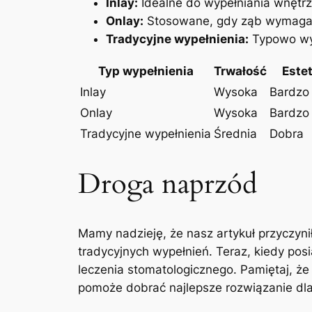
Inlay:
Idealne do wypełniania wnętrza
Onlay:
Stosowane, gdy⁢ ząb wymaga‍ w
Tradycyjne⁢ wypełnienia:
Typowo wyk
Typ wypełnienia
Trwałość
Este
Inlay
Wysoka
Bardzo
Onlay
Wysoka
Bardzo
Tradycyjne wypełnienia
Średnia
Dobra
Droga naprzód
Mamy nadzieję, że ‌nasz artykuł przyczynił
tradycyjnych wypełnień.‌ Teraz, kiedy po
leczenia stomatologicznego. ​Pamiętaj, że⁣
pomoże ​dobrać najlepsze rozwiązanie dla