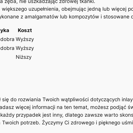
 zęba, nie uszkadzając⁤ zdrowej ‌tkanki.
iększego⁤ uzupełnienia, obejmując jedną ‍lub więcej po
onane z amalgamatów lub kompozytów​ i​ stosowane d
tyka
Koszt
 dobra
Wyższy
 dobra
Wyższy
Niższy
 się do rozwiania Twoich wątpliwości ​dotyczących inlayó
siadasz więcej informacji na ten temat, możesz podjąć
 każdy przypadek ⁢jest inny, dlatego‌ zawsze warto ⁤skons
⁤ Twoich potrzeb. ‌Życzymy Ci zdrowego i pięknego uśm