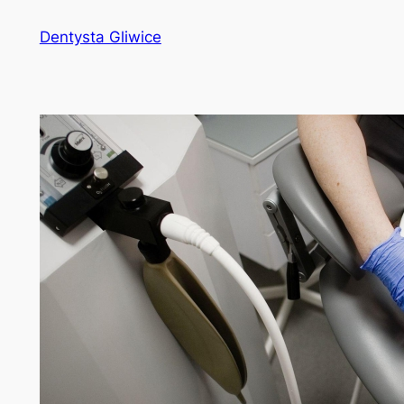
Przejdź
Dentysta Gliwice
do
treści