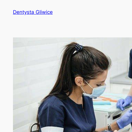
Przejdź
Dentysta Gliwice
do
treści