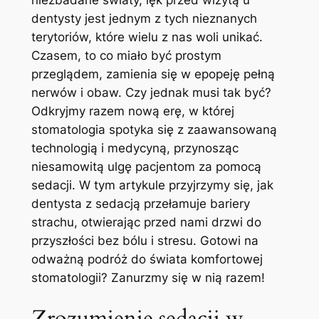
niezbadane światy, lęk przed wizytą u
dentysty jest jednym z tych nieznanych
terytoriów, które wielu z nas woli unikać.
Czasem, to co miało być prostym
przeglądem, zamienia się w epopeję pełną
nerwów i obaw. Czy jednak musi tak być?
Odkryjmy razem nową erę, w której
stomatologia spotyka się z zaawansowaną
technologią i medycyną, przynosząc
niesamowitą ulgę pacjentom za pomocą
sedacji. W tym artykule przyjrzymy się, jak
dentysta z sedacją przełamuje bariery
strachu, otwierając przed nami drzwi do
przyszłości bez bólu i stresu. Gotowi na
odważną podróż do świata komfortowej
stomatologii? Zanurzmy się w nią razem!
Zrozumienie sedacji w