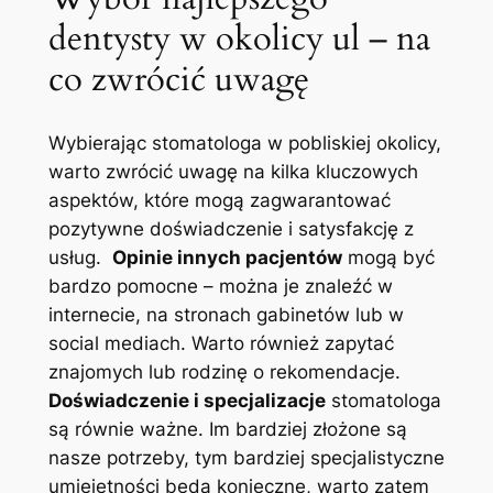
dentysty w okolicy ⁢ul – na
co⁤ zwrócić ⁤uwagę
Wybierając stomatologa w pobliskiej ⁣okolicy,
warto zwrócić uwagę na kilka kluczowych‍
aspektów, które mogą zagwarantować
pozytywne doświadczenie i ​satysfakcję‍ z
usług. ⁢
Opinie⁤ innych pacjentów
mogą ⁢być
bardzo pomocne – można je ⁣znaleźć w‌
internecie,‌ na stronach gabinetów lub w
social mediach. Warto również zapytać
⁤znajomych lub rodzinę o rekomendacje. ⁢
Doświadczenie i‌ specjalizacje
⁢stomatologa
są równie‍ ważne. ‌Im⁣ bardziej złożone są
nasze‍ potrzeby, ⁤tym⁣ bardziej ‌specjalistyczne
umiejętności ⁤będą konieczne, ⁢warto⁤ zatem