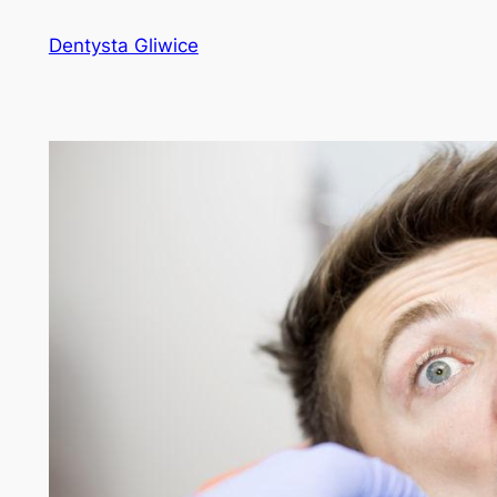
Przejdź
Dentysta Gliwice
do
treści