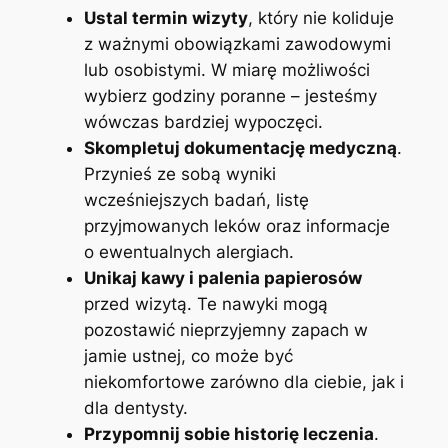
Ustal termin wizyty
,⁤ który ⁢nie koliduje
z ważnymi obowiązkami zawodowymi
lub osobistymi. W miarę możliwości
wybierz godziny poranne – jesteśmy
wówczas bardziej wypoczęci.
Skompletuj dokumentację medyczną
.
⁣Przynieś ze sobą⁣ wyniki‌
wcześniejszych badań, listę
⁢przyjmowanych ⁣leków oraz informacje
o ewentualnych alergiach.
Unikaj kawy i palenia papierosów
⁣
przed wizytą. Te nawyki mogą
pozostawić nieprzyjemny ⁤zapach⁢ w
jamie ustnej, co ⁣może być
niekomfortowe⁢ zarówno dla ciebie,⁤ jak i
dla dentysty.
Przypomnij ⁢sobie historię leczenia
.