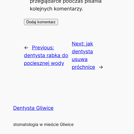
przeglądarce podczas pisania
kolejnych komentarzy.
Next:
jak
←
Previous:
dentysta
dentysta rabka do
usuwa
pociesznej wody
próchnice
→
Dentysta Gliwice
stomatologia w mieście Gliwice