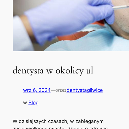
dentysta w okolicy ul
wrz 6, 2024
—
dentystagliwice
przez
w
Blog
W dzisiejszych czasach, w ⁤zabieganym
życiu⁤ wielkiego‌ miasta, dbanie o zdrowie