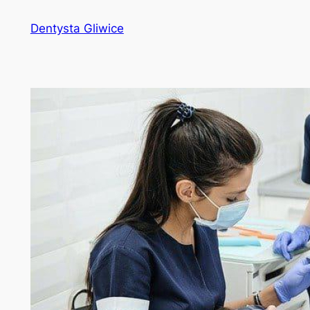
Przejdź
Dentysta Gliwice
do
treści