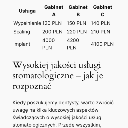
Gabinet
Gabinet
Gabinet
Usługa
A
B
C
Wypełnienie
120 PLN
150 PLN
140 PLN
Scaling
200 PLN
220 PLN
210 PLN
4000
4200
Implant
4100 PLN
PLN
PLN
Wysokiej jakości usługi
stomatologiczne – jak je
rozpoznać
Kiedy poszukujemy dentysty, warto zwrócić
uwagę na kilka kluczowych aspektów
świadczących o wysokiej jakości usług
stomatologicznych. Przede wszystkim,