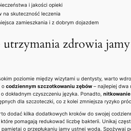
eczeństwa i jakości ⁢opieki
⁤ na skuteczność ​leczenia
miejsca zamieszkania i z‌ dobrym dojazdem
 utrzymania zdrowia jamy​ 
okim⁢ poziomie​ między wizytami‍ u​ dentysty, warto wdro
j o
codziennym szczotkowaniu⁤ zębów
– najlepiej dwa 
aj o dokładnym czyszczeniu języka. ‍Ponadto,
nitkowanie
ępnych⁢ dla szczoteczki,⁢ co z‍ kolei zmniejsza ryzyko pró
rto dodać kilka dodatkowych kroków do swojej codzien
, ​które pomagają ‌redukować‍ liczbę⁣ bakterii.​ Unikaj c
z, pamiętaj ​o przepłukaniu jamy ⁤ustnej wodą. ​Spożywaj