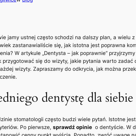
 jamy ustnej często ‍schodzi na dalszy ⁢plan, a​ wielu z ‌
ek zastanawialiście się, jak istotna jest poprawna komuni
enia? W ⁤artykule „Dentysta ​– jak poprawnie” przyjrzy
 przygotować⁣ się do wizyty, jakie pytania warto zadać ⁣or
 ‌każdej​ wizyty. Zapraszamy do odkrycia, jak można prz
czenie.
dniego dentystę ⁢dla siebie
inie stomatologii często budzi wiele pytań. Istotne je
yteriów. Po pierwsze,
sprawdź⁤ opinie
⁣ o ⁣dentyście. W 
 stanowić cenny punkt wyjścia. Ponadto, zwróć‍ uwagę 