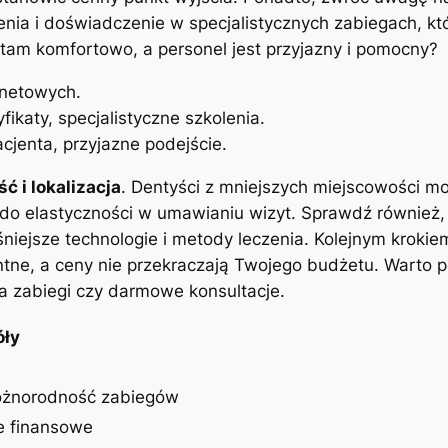
olenia i doświadczenie w specjalistycznych zabiegach,‌ kt
⁤tam komfortowo, a personel⁤ jest⁣ przyjazny i pomocny?
rnetowych.
yfikaty, specjalistyczne szkolenia.
acjenta, przyjazne podejście.
 i ‌lokalizacja
. Dentyści z mniejszych miejscowości mo
do ​elastyczności‍ w umawianiu wizyt.⁤ Sprawdź również,
iejsze technologie i ⁤metody leczenia. Kolejnym kroki
entne, a ceny nie przekraczają Twojego budżetu. Warto ‍p
 na zabiegi czy​ darmowe konsultacje.
óły
óżnorodność​ zabiegów
e ‍finansowe