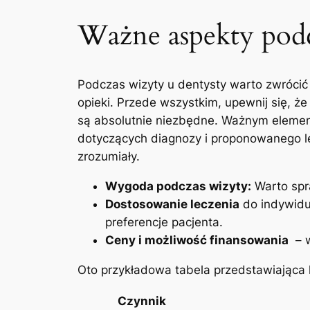
Ważne aspekty podc
Podczas ⁢wizyty u ⁢dentysty ‌warto zwrócić
⁤opieki. ⁣Przede wszystkim, upewnij‍ się,⁣
są ⁤absolutnie niezbędne. Ważnym elemen
dotyczących‍ diagnozy i proponowanego ‍l
‌zrozumiały.
Wygoda⁢ podczas⁤ wizyty:
⁢Warto ⁣sp
Dostosowanie‌ leczenia
do indywidua
preferencje pacjenta.
Ceny⁣ i możliwość finansowania
⁣ –
Oto⁤ przykładowa tabela przedstawiająca ki
Czynnik