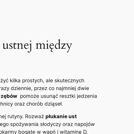
ustnej⁢ między
żyć kilka prostych, ale skutecznych‌
razy dziennie, ‌przez co najmniej dwie
 zębów
⁣ pomoże usunąć resztki​ jedzenia⁣
chnicy oraz chorób dziąseł.
nej rutyny. Rozważ
płukanie ust
zęstego spożywania słodyczy oraz napojów
​ pokarmy bogate w wapń i witaminę D,