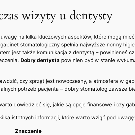
zas wizyty ⁣u dentysty
 uwagę na ‌kilka kluczowych‌ aspektów, ⁣które mogą‍ mieć‍
 że gabinet stomatologiczny spełnia najwyższe normy higie
tem jest także‌ komunikacja z​ dentystą – powinieneś c
eczenia.‍
Dobry⁢ dentysta
powinien być ‍w stanie wytłuma
rawdzić,‌ czy sprzęt jest nowoczesny,‌ a‌ atmosfera⁣ w gab
lnych ⁤potrzeb pacjenta –‍ dobry stomatolog zawsze bie
 warto dowiedzieć​ się, jakie są opcje finansowe i czy gab
lka istotnych informacji, które‍ warto ‌wziąć⁣ pod⁣ uwagę
Znaczenie