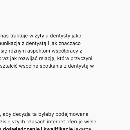
nas traktuje wizyty‍ u dentysty ⁢jako
kacja z⁢ dentystą i‌ jak ​znacząco ​
my się różnym aspektom współpracy z
az jak⁣ rozwijać relację, która przyczyni
ekształcić wspólne spotkania z dentystą w
st, aby decyzja ta byłaby podejmowana
dzisiejszych czasach⁤ internet oferuje wiele
na
doświadczenie i kwalifikacje
lekarza.