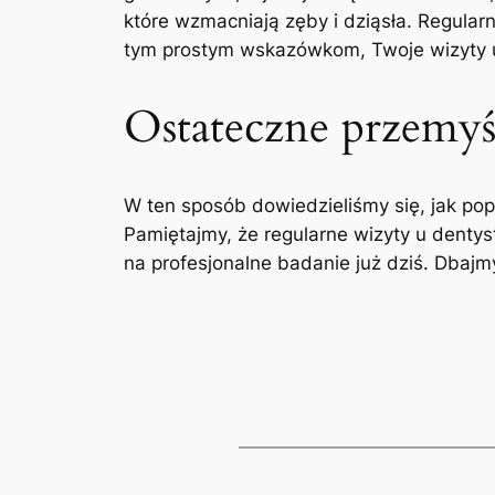
‍które ‍wzmacniają zęby i dziąsła.​ Regula
tym ⁤prostym wskazówkom, Twoje wizyty u 
Ostateczne przemyś
W ten sposób dowiedzieliśmy się, jak ‍pop
Pamiętajmy, że regularne wizyty u‌ denty
na profesjonalne badanie już ⁢dziś. Dbajmy