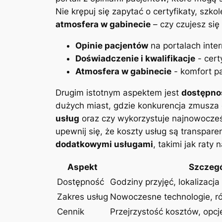
Nie krępuj się zapytać o certyfikaty,⁢ szk
atmosfera‌ w⁣ gabinecie
– czy czujesz się 
Opinie pacjentów
na ⁤portalach inte
Doświadczenie i kwalifikacje
-⁢ cert
Atmosfera w gabinecie
⁢- komfort p
Drugim ​istotnym aspektem jest
dostępność
dużych miast, gdzie konkurencja⁣ zmusza 
usług
oraz czy wykorzystuje najnowocześn
upewnij się,⁢ że koszty ​usług są transpar
dodatkowymi usługami
, takimi jak raty
Aspekt
Szczeg
Dostępność
Godziny przyjęć, lokalizacja
Zakres usług
Nowoczesne technologie, r
Cennik
Przejrzystość kosztów, opcj