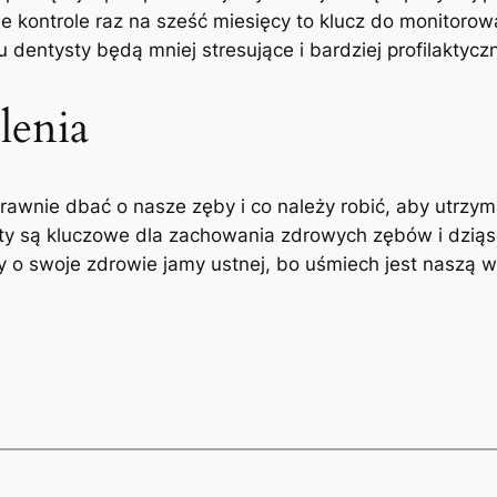
rne kontrole raz na sześć miesięcy to⁣ klucz do monitoro
dentysty będą mniej stresujące i bardziej profilaktycz
lenia
rawnie dbać o nasze zęby i co należy​ robić, aby ​utrzy
sty ⁤są kluczowe dla zachowania zdrowych zębów i dzią
 o⁤ swoje ‍zdrowie⁤ jamy ustnej, bo uśmiech jest naszą ‌