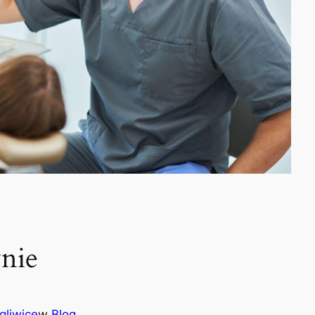
wnie
gliwice
w
Blog