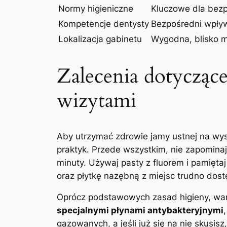
Normy higieniczne
Kluczowe dla bezpi
Kompetencje dentysty
Bezpośredni⁢ wpływ
Lokalizacja gabinetu
Wygodna,⁣ blisko 
Zalecenia dotyczące
wizytami
Aby utrzymać⁤ zdrowie ​jamy ustnej na wys
praktyk. Przede wszystkim, nie ‌zapomina
minuty. Używaj pasty z fluorem i⁢ pamięt
oraz płytkę ⁣nazębną⁤ z miejsc trudno dost
Oprócz podstawowych​ zasad higieny, wa
specjalnymi płynami ⁢antybakteryjnymi
gazowanych, a jeśli już się na nie skusis