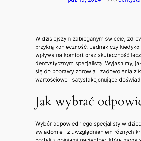
W‍ dzisiejszym zabieganym świecie,​ zdrowie
przykrą konieczność. Jednak czy kiedykolwi
wpływa na komfort oraz skuteczność⁢ lecz
dentystycznym ⁢specjalistą. Wyjaśnimy, jak⁢
się do ⁢poprawy​ zdrowia ⁢i zadowolenia z
wartościowe i satysfakcjonujące doświad
Jak wybrać ⁢odpowie
Wybór odpowiedniego specjalisty w dziedz
świadomie i z uwzględnieniem ​różnych kr
portali z opiniami pacjentów, które mogą