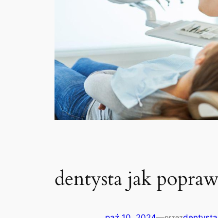
dentysta jak popra
paź 10, 2024
—
dentysta
przez