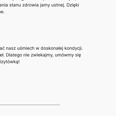
wania stanu zdrowia jamy ustnej. Dzięki
ne.
mać nasz uśmiech w doskonałej ⁣kondycji.
seł. Dlatego nie zwlekajmy, umówmy się
wizytówką!