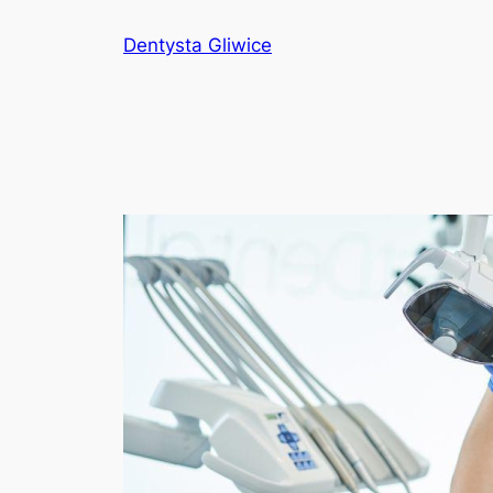
Przejdź
Dentysta Gliwice
do
treści