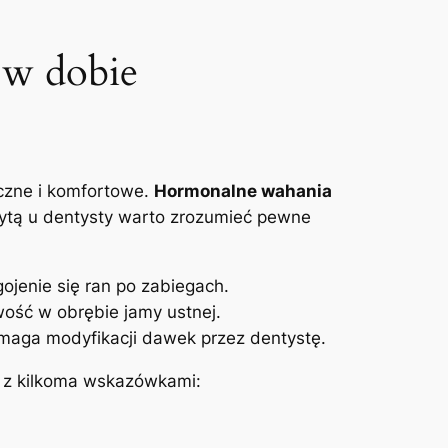
 w dobie
eczne i komfortowe.
Hormonalne wahania
zytą u dentysty warto zrozumieć pewne
ojenie się ran po zabiegach.
ość w obrębie jamy ustnej.
maga modyfikacji dawek przez dentystę.
la z kilkoma wskazówkami: