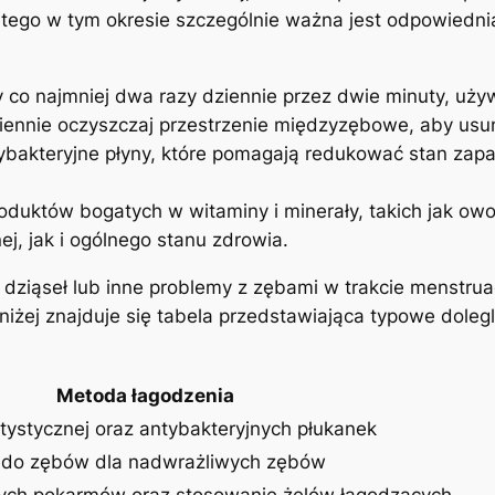
ego w tym okresie szczególnie ważna jest odpowiednia h
 co najmniej dwa razy dziennie przez dwie minuty, używ
ennie oczyszczaj przestrzenie międzyzębowe, aby usunąć
ybakteryjne płyny, które pomagają redukować stan zapa
duktów bogatych w witaminy i minerały, takich jak owo
j, jak i ogólnego stanu zdrowia.
dziąseł lub inne problemy z zębami w trakcie menstruac
iżej znajduje się tabela przedstawiająca typowe doleg
Metoda łagodzenia
tystycznej oraz antybakteryjnych płukanek
 do zębów dla nadwrażliwych zębów
cych pokarmów oraz stosowanie żelów łagodzących