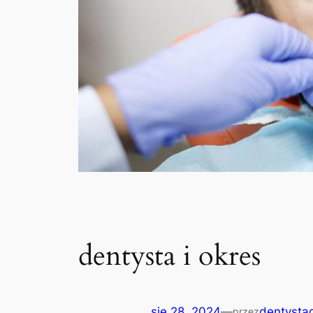
dentysta i okres
sie 28, 2024
—
dentystag
przez