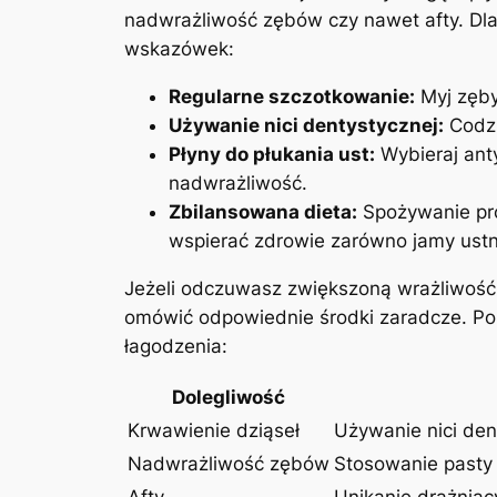
nadwrażliwość zębów czy nawet afty. Dlat
wskazówek:
Regularne szczotkowanie:
Myj zęby
Używanie nici dentystycznej:
Codzi
Płyny do płukania ust:
Wybieraj ant
nadwrażliwość.
Zbilansowana dieta:
Spożywanie pro
wspierać zdrowie zarówno jamy ustne
Jeżeli odczuwasz zwiększoną wrażliwość 
omówić odpowiednie środki zaradcze. Pon
łagodzenia:
Dolegliwość
Krwawienie dziąseł
Używanie nici den
Nadwrażliwość zębów
Stosowanie pasty
Afty
Unikanie drażnią