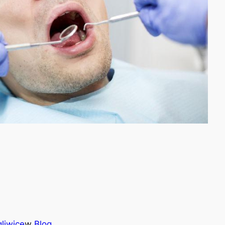
liwice
w
Blog