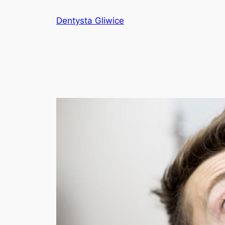
Przejdź
Dentysta Gliwice
do
treści