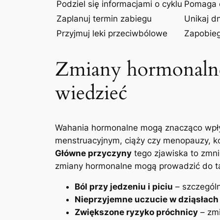
Podziel się informacjami o cyklu
Pomaga d
Zaplanuj termin zabiegu
Unikaj d
Przyjmuj leki przeciwbólowe
Zapobieg
Zmiany hormonalne
wiedzieć
Wahania hormonalne mogą znacząco wpływ
menstruacyjnym, ciąży czy menopauzy, ko
Główne przyczyny
tego zjawiska to zmni
zmiany hormonalne mogą prowadzić do t
Ból przy jedzeniu i piciu
– szczególn
Nieprzyjemne uczucie w dziąsłach
Zwiększone ryzyko próchnicy
– zmi