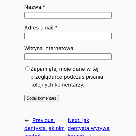
Nazwa
*
Adres email
*
Witryna internetowa
Zapamiętaj moje dane w tej
przeglądarce podczas pisania
kolejnych komentarzy.
←
Previous:
Next:
jak
dentysta jak nim
dentysta wyrywa
zostać
korzeń
→