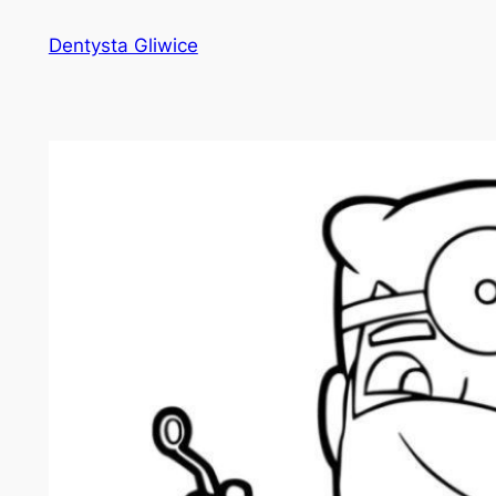
Przejdź
Dentysta Gliwice
do
treści