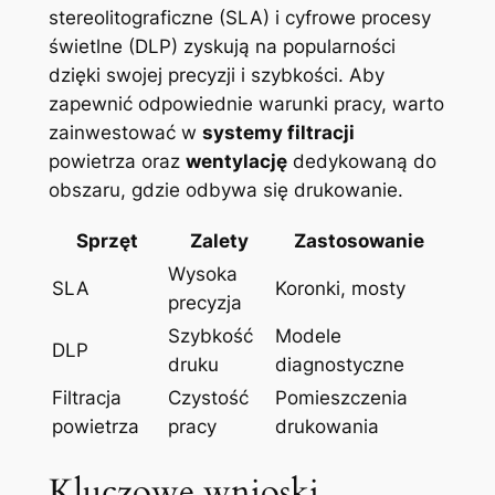
stereolitograficzne (SLA)‌ i cyfrowe procesy
‌świetlne (DLP) zyskują na popularności
dzięki swojej precyzji i szybkości. Aby
zapewnić odpowiednie warunki pracy, warto
zainwestować w
systemy filtracji
powietrza oraz‍
wentylację
dedykowaną do‌
obszaru,⁢ gdzie⁢ odbywa się drukowanie.
Sprzęt
Zalety
Zastosowanie
Wysoka
SLA
Koronki, mosty
precyzja
Szybkość
Modele
DLP
druku
diagnostyczne
Filtracja​
Czystość⁢
Pomieszczenia‌
powietrza
pracy
drukowania
Kluczowe wnioski