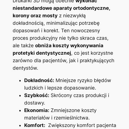
Drukarki 3D mogą obecnie
wykonać
niestandardowe aparaty ortodontyczne,​
korony oraz mosty
z niezwykłą
dokładnością, minimalizując potrzebę
dopasowań i korekt. Ten nowoczesny
⁢proces produkcyjny ⁤nie tylko skraca czas,⁣
ale także
obniża ⁢koszty wykonywania
protetyki dentystycznej
, ⁤co jest korzystne
zarówno dla‌ pacjentów, ‌jak i⁣ praktykujących‍
dentystów.
Dokładność:
Mniejsze ryzyko błędów
ludzkich i​ lepsze⁢ dopasowanie.
Szybkość:
Skrócony czas produkcji i
dostawy.
Ekonomia:
Zmniejszone koszty
materiałów i rzemieślnictwa.
Komfort:
⁢ Zwiększony komfort pacjenta