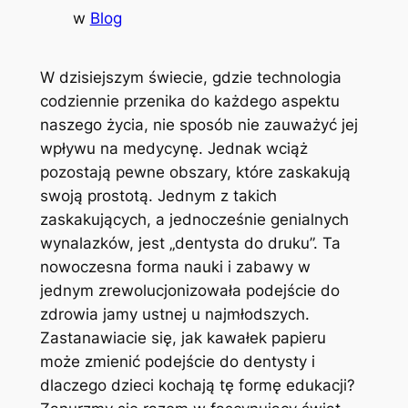
w
Blog
W dzisiejszym​ świecie, gdzie technologia
codziennie przenika ⁢do ⁤każdego aspektu‍
naszego⁣ życia, nie ​sposób nie zauważyć jej
⁣wpływu ⁤na medycynę. Jednak wciąż
pozostają pewne obszary, które zaskakują
swoją ‍prostotą. Jednym ⁣z ​takich
zaskakujących, ⁣a jednocześnie genialnych
wynalazków, jest „dentysta ​do ​druku”. Ta‌
nowoczesna forma⁣ nauki i zabawy w
jednym zrewolucjonizowała podejście do
zdrowia ​jamy⁤ ustnej‍ u najmłodszych.
Zastanawiacie​ się,​ jak kawałek papieru
może zmienić podejście do dentysty ⁣i
dlaczego dzieci kochają tę formę edukacji?