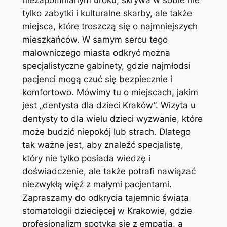
niezapomnianym uroku, skrywa w sobie nie
tylko zabytki i kulturalne skarby, ale także
miejsca, które troszczą się o najmniejszych
mieszkańców. W samym sercu tego
malowniczego miasta odkryć można
specjalistyczne gabinety, gdzie najmłodsi
pacjenci mogą czuć się bezpiecznie i
komfortowo. Mówimy tu o miejscach, jakim
jest „dentysta dla dzieci Kraków”. Wizyta u
dentysty to dla wielu dzieci wyzwanie, które
może budzić niepokój lub strach. Dlatego
tak ważne jest, aby znaleźć specjalistę,
który nie tylko posiada wiedzę i
doświadczenie, ale także potrafi nawiązać
niezwykłą więź z małymi pacjentami.
Zapraszamy do odkrycia tajemnic świata
stomatologii dziecięcej w Krakowie, gdzie
profesjonalizm spotyka się z empatią, a