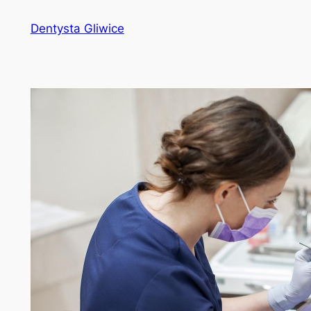
Przejdź
Dentysta Gliwice
do
treści