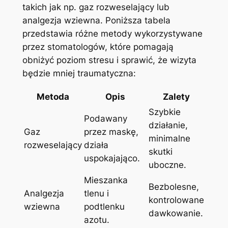
takich jak np. gaz rozweselający lub
analgezja wziewna. Poniższa tabela
przedstawia różne metody wykorzystywane
przez stomatologów, które pomagają
obniżyć poziom stresu i sprawić, że wizyta
będzie mniej traumatyczna:
Metoda
Opis
Zalety
Szybkie
Podawany
działanie,
Gaz
przez maskę,
minimalne
rozweselający
działa
skutki
uspokajająco.
uboczne.
Mieszanka
Bezbolesne,
Analgezja
tlenu i
kontrolowane
wziewna
podtlenku
dawkowanie.
azotu.