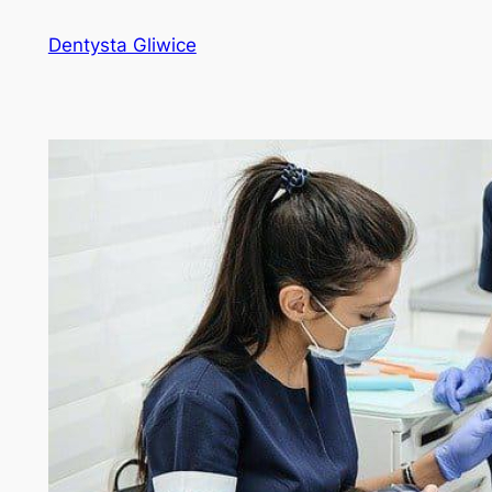
Przejdź
Dentysta Gliwice
do
treści