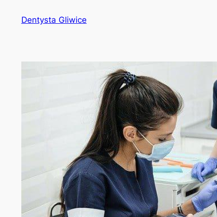
Przejdź
Dentysta Gliwice
do
treści