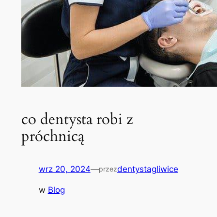
co dentysta robi z
próchnicą
wrz 20, 2024
—
dentystagliwice
przez
w
Blog