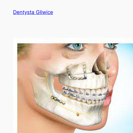
Przejdź
Dentysta Gliwice
do
treści