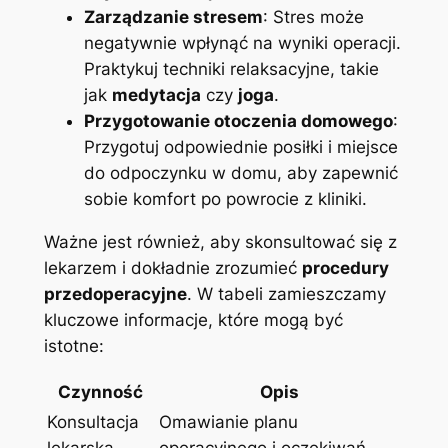
Zarządzanie stresem
:‌ Stres może
negatywnie wpłynąć na wyniki ⁤operacji.
Praktykuj​ techniki ​relaksacyjne, ‌takie‍
jak
medytacja
czy
joga
.
Przygotowanie ⁤otoczenia domowego
:
Przygotuj odpowiednie posiłki i miejsce
do odpoczynku ‌w domu, aby zapewnić‌
sobie komfort⁢ po powrocie ⁤z ‌kliniki.
Ważne jest również, aby skonsultować się z
lekarzem i dokładnie zrozumieć
procedury
przedoperacyjne
. W tabeli zamieszczamy
kluczowe⁣ informacje, które mogą być
istotne:
Czynność
Opis
Konsultacja
Omawianie planu‍
‍lekarska
operacyjnego i ⁤oczekiwań.