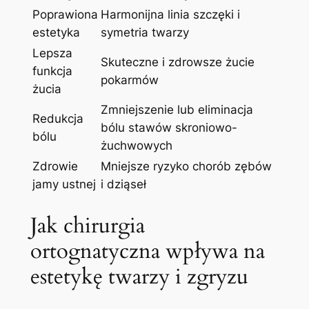
Poprawiona
Harmonijna linia szczęki i⁢
estetyka
symetria twarzy
Lepsza
Skuteczne i ⁣zdrowsze żucie
funkcja
pokarmów
żucia
Zmniejszenie lub eliminacja
Redukcja
bólu stawów⁤ skroniowo-
bólu
żuchwowych
Zdrowie
Mniejsze ryzyko⁢ chorób⁢ zębów
jamy ustnej
i dziąseł
Jak⁢ chirurgia
ortognatyczna wpływa na
⁣estetykę twarzy‌ i‌ zgryzu