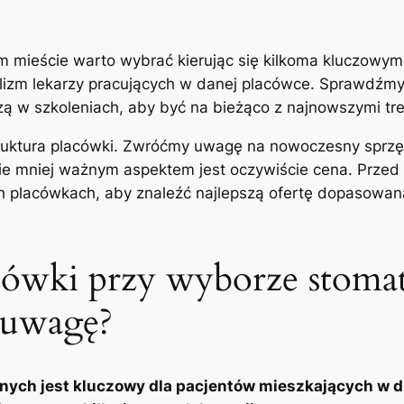
 mieście warto wybrać⁣ kierując się kilkoma kluczowymi 
izm lekarzy⁢ pracujących⁢ w ⁤danej ⁢placówce. Sprawdźm
iczą w‌ szkoleniach,​ aby być⁢ na bieżąco z najnowszymi ‍t
astruktura placówki. Zwróćmy uwagę na nowoczesny sprzę
 nie ‍mniej ważnym aspektem jest​ oczywiście ‌cena. Prze
h placówkach, aby ‍znaleźć ​najlepszą ofertę dopasowan
ówki przy ​wyborze stomato
ą uwagę?
znych jest‍ kluczowy dla pacjentów mieszkających⁤ w 