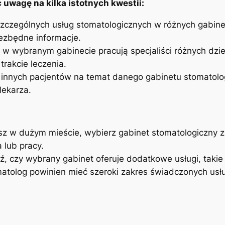
uwagę ⁢na kilka istotnych​ kwestii:
zczególnych usług stomatologicznych‍ w ⁤różnych gabineta
iezbędne informacje.
⁢ w wybranym gabinecie pracują⁢ specjaliści⁢ różnych dzie
trakcie leczenia.
ie innych pacjentów na temat danego gabinetu ⁣stomatol
lekarza.
sz w dużym‍ mieście,⁣ wybierz gabinet ​stomatologiczny zn
lub⁢ pracy.
, czy wybrany ‍gabinet ​oferuje dodatkowe usługi, takie 
atolog powinien ‍mieć szeroki zakres świadczonych usłu