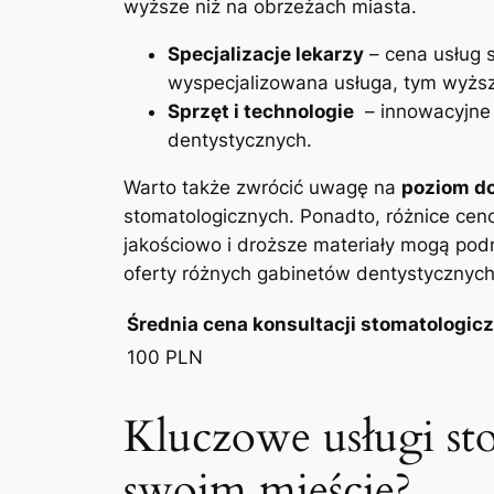
wyższe niż na ‌obrzeżach miasta.
Specjalizacje ‍lekarzy
– cena usług⁤ 
wyspecjalizowana⁣ usługa, tym wyżs
Sprzęt i ⁤technologie
⁢ – innowacyjne
dentystycznych.
Warto także zwrócić uwagę ​na
poziom do
stomatologicznych.⁢ Ponadto, różnice c
jakościowo ⁣i‌ droższe‍ materiały mogą po
⁢oferty różnych gabinetów dentystycznych
Średnia cena ‍konsultacji stomatologic
100 PLN
Kluczowe ⁢usługi ‍sto
swoim mieście?