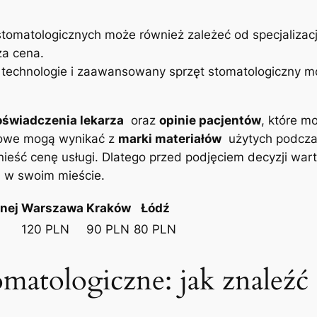
stomatologicznych może ‍również zależeć⁣ od ‍specjalizac
za cena.
 ‌technologie ⁤i zaawansowany ⁣sprzęt ​stomatologiczny m
świadczenia lekarza
⁢ oraz
opinie ‍pacjentów
, które mo
enowe mogą wynikać z
marki⁢ materiałów
‍ użytych podcz
dnieść cenę ‍usługi. Dlatego przed podjęciem decyzji war
 w swoim⁣ mieście.
znej
Warszawa
Kraków
Łódź
120 ‍PLN
90⁣ PLN
80 ⁢PLN
matologiczne: jak ⁤znaleźć ​