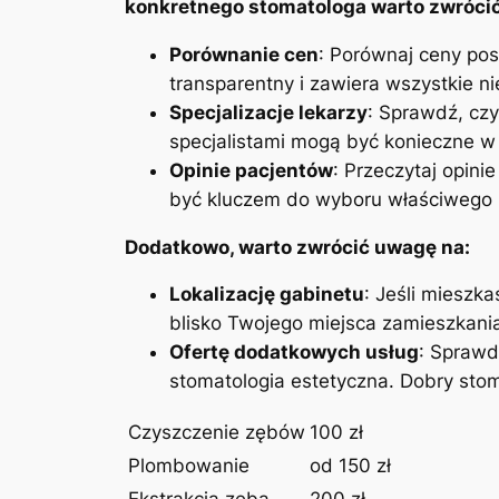
konkretnego stomatologa warto ‌zwrócić 
Porównanie ​cen
: Porównaj ceny pos
transparentny i zawiera wszystkie n
Specjalizacje lekarzy
: Sprawdź, ‌czy
specjalistami mogą​ być konieczne‌ w 
Opinie‌ pacjentów
: Przeczytaj ‌opin
być kluczem do wyboru właściwego⁤ 
Dodatkowo, warto zwrócić ⁤uwagę na:
Lokalizację gabinetu
: Jeśli mieszka
blisko Twojego miejsca zamieszkania⁢ 
Ofertę dodatkowych usług
: Sprawdź
stomatologia estetyczna. Dobry⁢ stom
Czyszczenie zębów
100 zł
Plombowanie
od ‌150 ⁣zł