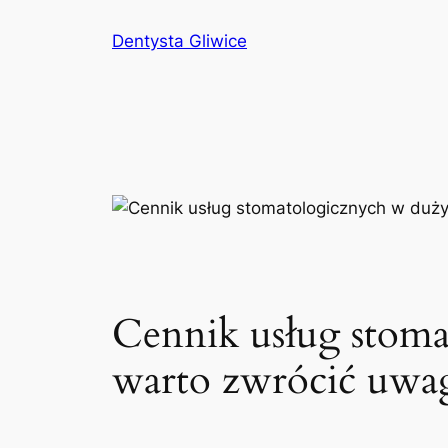
Przejdź
Dentysta Gliwice
do
treści
Cennik usług stoma
warto zwrócić uwa