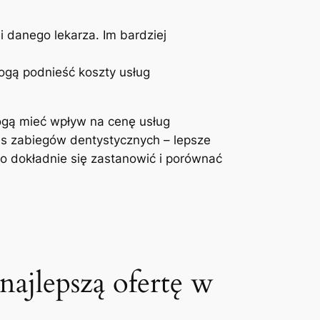
ji danego lekarza. Im bardziej
ogą podnieść ⁢koszty usług
gą ⁣mieć wpływ ‌na ‍cenę⁤ usług
as zabiegów dentystycznych – lepsze
to dokładnie się zastanowić ⁤i porównać
najlepszą ofertę⁣ w