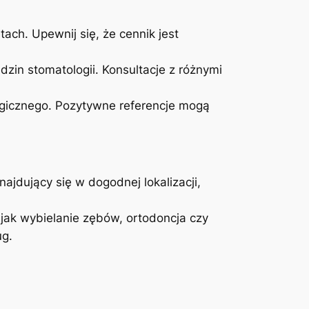
ch. ‍Upewnij się, że cennik jest
dzin stomatologii.⁤ Konsultacje⁣ z różnymi
ogicznego.⁢ Pozytywne ⁣referencje mogą
ajdujący się⁣ w‍ dogodnej lokalizacji,
⁢jak wybielanie zębów, ortodoncja czy​
g.​