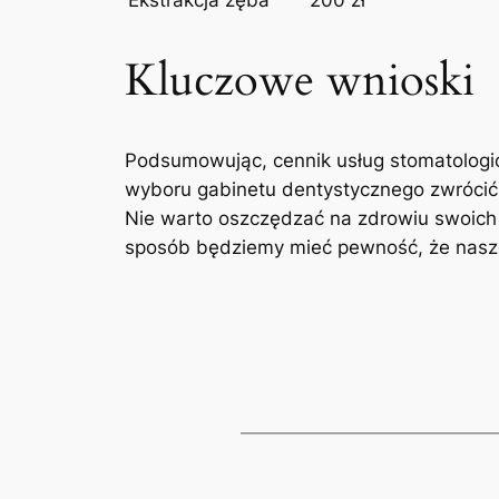
Ekstrakcja zęba
200 zł
Kluczowe ​wnioski
Podsumowując, cennik usług stomatologicz
wyboru gabinetu dentystycznego zwrócić u
Nie warto oszczędzać na‍ zdrowiu swoich z
sposób będziemy mieć pewność, ⁢że nasz