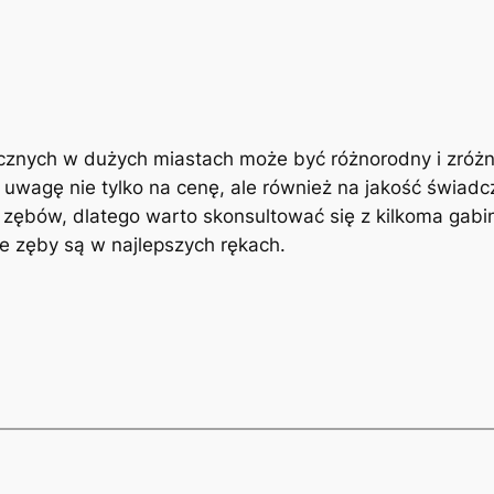
nych w‌ dużych​ miastach ⁣może być⁤ różnorodny i⁣ zróż
wagę nie tylko na cenę, ⁤ale również⁤ na ⁤jakość świadc
ębów, dlatego ⁢warto skonsultować‌ się z kilkoma gabin
e zęby są w najlepszych rękach.