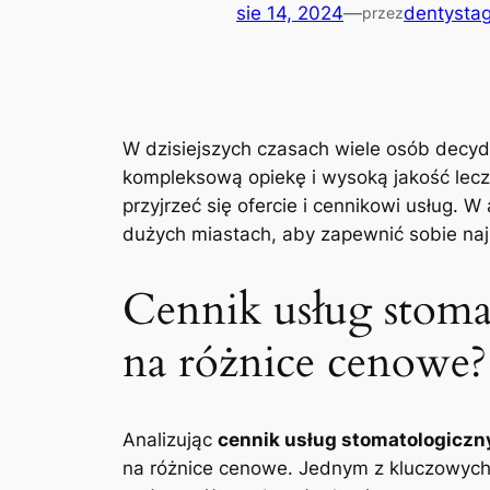
sie 14, 2024
—
dentystag
przez
W ⁤dzisiejszych czasach wiele osób decyd
kompleksową opiekę i wysoką jakość lecze
przyjrzeć ‌się ofercie i cennikowi usług. 
dużych miastach, ‍aby zapewnić ⁢sobie naj
Cennik usług stoma
na różnice cenowe?
Analizując
cennik‍ usług stomatologicz
na​ różnice ​cenowe.⁢ Jednym z kluczowyc