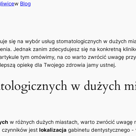
liwice
w
Blog
uje się ​na wybór usług​ stomatologicznych w dużych ​m
nia. Jednak zanim zdecydujesz się na konkretną klinikę
W ​artykule tym omówimy, na‌ co ⁣warto ‌zwrócić uwagę⁤ pr
lepszą opiekę ⁤dla Twojego zdrowia jamy ‍ustnej.
tologicznych w dużych ‌mi
nych
w różnych dużych ​miastach, ⁣warto zwrócić uwagę 
h czynników jest
lokalizacja
gabinetu dentystycznego -⁣ 